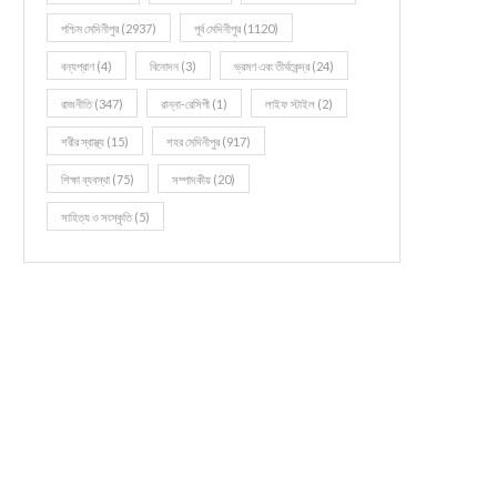
পশ্চিম মেদিনীপুর
(2937)
পূর্ব মেদিনীপুর
(1120)
বন্যপ্রাণ
(4)
বিনোদন
(3)
ভ্রমণ এবং তীর্থকেন্দ্র
(24)
রাজনীতি
(347)
রান্না-রেসিপী
(1)
লাইফ স্টাইল
(2)
শরীর স্বাস্থ্য
(15)
শহর মেদিনীপুর
(917)
শিক্ষা ব্যবস্থা
(75)
সম্পাদকীয়
(20)
সাহিত্য ও সংস্কৃতি
(5)