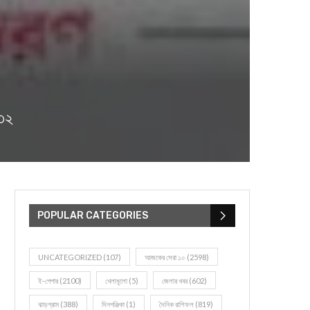
৪৩২
POPULAR CATEGORIES
UNCATEGORIZED
(107)
আজকের সেরা ১০
(2598)
ই-পেপার
(2100)
খেলাধূলো
(5)
জেলার খবর
(602)
ঝাড়গ্রাম
(388)
দিনপঞ্জিকা
(1)
দৈনিক রাশিফল
(819)