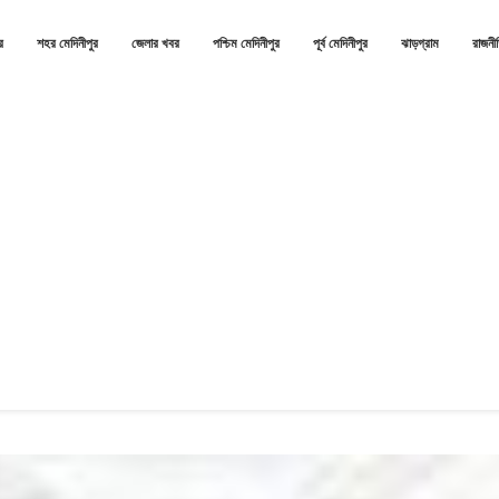
র
শহর মেদিনীপুর
জেলার খবর
পশ্চিম মেদিনীপুর
পূর্ব মেদিনীপুর
ঝাড়গ্রাম
রাজনী