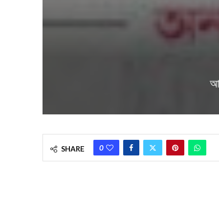
আজ
0
SHARE