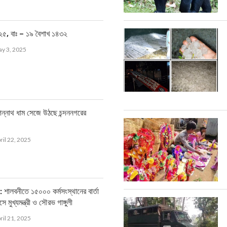
৫, বাঃ – ১৯ বৈশাখ ১৪৩২
y 3, 2025
নাথ ধাম সেজে উঠছে চন্দননগরের
ril 22, 2025
বনীতে ১৫০০০ কর্মসংস্থানের বার্তা
যাসে মুখ্যমন্ত্রী ও সৌরভ গাঙ্গুলী
ril 21, 2025