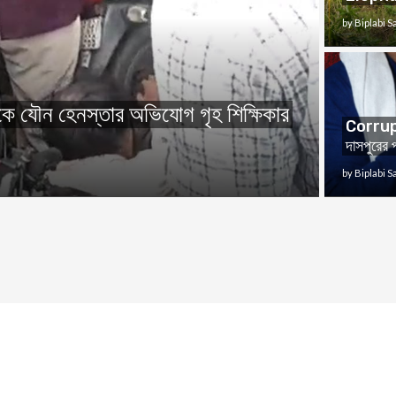
by
Biplabi 
যৌন হেনস্তার অভিযোগ গৃহ শিক্ষিকার
Corrupti
দাসপুরের 
by
Biplabi 