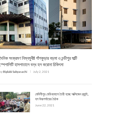
দৈনিক সংক্রমণ নিম্নমুখী! পাঁশকুড়ার বড়মা ও চন্ডীপুর মাল্টি
স্পেশালিটি হাসপাতালে বন্ধ হল করোনা চিকিৎসা
by
Biplabi Sabyasachi
July 2, 2021
মেদিনীপুর মেডিক্যালে তৈরী হচ্ছে অক্সিজেন প্ল্যান্ট,
হল উচ্চপর্যায়ের বৈঠক
June 22, 2021