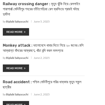
Railway crossing danger : মৃত্যু ঝুঁকি নিয়ে রেললাইন
পারাপার! মেদিনীপুর শহরের তাঁতিগেড়িয়া রেল ক্রসিংয়ে প্রায়ই ঘটছে
দুর্ঘটনা
by
Biplabi Sabyasachi
June 5, 2025
READ MORE
Monkey attack : ভালোবেসে খাবার দিতে গিয়ে ২০ জনের বেশি
আক্রান্ত বাঁদরের আক্রমণে, খাঁচা বন্দি করল বনদপ্তর
by
Biplabi Sabyasachi
June 2, 2025
READ MORE
Road accident : পশ্চিম মেদিনীপুরে লরির ধাক্কায় মৃত্যু স্কুল
ছাত্রীর
by
Biplabi Sabyasachi
June 2, 2025
READ MORE