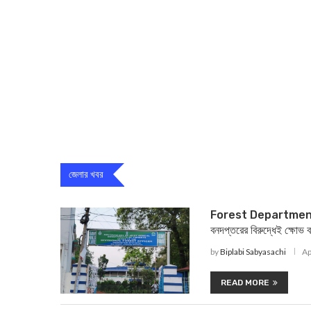
জেলার খবর
Forest Department : ব
বনদপ্তরের বিরুদ্ধেই ক্ষোভ বন
by
Biplabi Sabyasachi
Ap
READ MORE