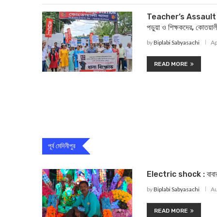
Teacher’s Assault : মে
পড়ুয়া ও শিক্ষকদের, কোতয়াল
by
Biplabi Sabyasachi
Ap
READ MORE
পূর্ব মেদিনীপুর
Electric shock : বাবার শ্র
by
Biplabi Sabyasachi
Au
READ MORE