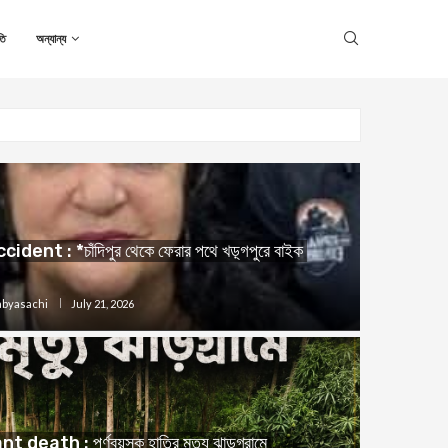
তি
অন্যান্য
ident : *চাঁদিপুর থেকে ফেরার পথে খড়্গপুরে বাইক
Sabyasachi
July 21, 2026
death : পূর্ণবয়স্ক হাতির মৃত্যু ঝাড়গ্রামে