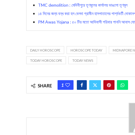
TMC demolition : মেদিনীপুরে তৃণমূলের কার্যালয় ভাঙলো তৃণমূল
১৪ দিনের জন্য বন্ধ করা হল বেলদা গ্রামীন হাসপাতালের পার্শ্ববর্তী দোকান
PM Awas Yojana : ৫০ টির মতো আদিবাসী পরিবার পাননি আবাস যোজনার
DAILY HOROSCOPE
HOROSCOPE TODAY
MIDNAPORE 
TODAY HOROSCOPE
TODAY NEWS
1
SHARE