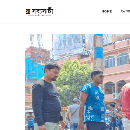
HOME
ই-পেপা