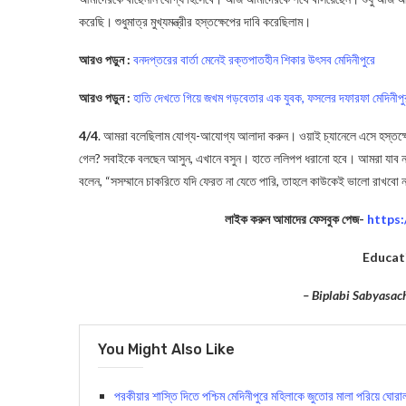
করেছি। শুধুমাত্র মুখ্যমন্ত্রীর হস্তক্ষেপের দাবি করেছিলাম।
আরও পড়ুন :
বনদপ্তরের বার্তা মেনেই রক্তপাতহীন শিকার উৎসব মেদিনীপুরে
আরও পড়ুন :
হাতি দেখতে গিয়ে জখম গড়বেতার এক যুবক, ফসলের দফারফা মেদিনীপু
4/4
. আমরা বলেছিলাম যোগ্য-আযোগ্য আলাদা করুন। ওয়াই চ্যানেলে এসে হস্তক্ষে
গেল? সবাইকে বলছেন আসুন, এখানে বসুন। হাতে ললিপপ ধরানো হবে। আমরা যাব না
বলেন, “সসম্মানে চাকরিতে যদি ফেরত না যেতে পারি, তাহলে কাউকেই ভালো রাখবো ন
লাইক করুন আমাদের ফেসবুক পেজ-
https
Educat
– Biplabi Sabyasac
You Might Also Like
পরকীয়ার শাস্তি দিতে পশ্চিম মেদিনীপুরে মহিলাকে জুতোর মালা পরিয়ে ঘোরাল