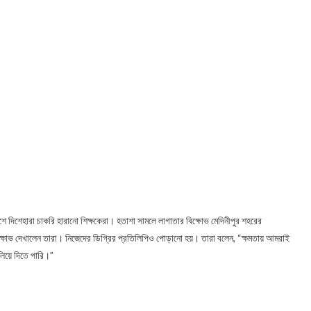
ে দিশেহারা চাকরি হারানো শিক্ষকেরা। হতাশা সামলে লাগাতার বিক্ষোভ মেদিনীপুর শহরের
্ষোভ দেখালেন তারা। নিজেদের ডিগ্রির প্রতিলিপিও পোড়ানো হয়। তারা বলেন, “ক্ষমতায় আমরাই
লিয়ে দিতে পারি।”