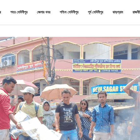
র
শহর মেদিনীপুর
জেলার খবর
পশ্চিম মেদিনীপুর
পূর্ব মেদিনীপুর
ঝাড়গ্রাম
রাজনী