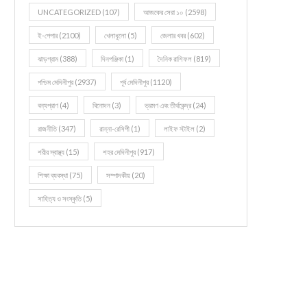
UNCATEGORIZED
(107)
আজকের সেরা ১০
(2598)
ই-পেপার
(2100)
খেলাধূলো
(5)
জেলার খবর
(602)
ঝাড়গ্রাম
(388)
দিনপঞ্জিকা
(1)
দৈনিক রাশিফল
(819)
পশ্চিম মেদিনীপুর
(2937)
পূর্ব মেদিনীপুর
(1120)
বন্যপ্রাণ
(4)
বিনোদন
(3)
ভ্রমণ এবং তীর্থকেন্দ্র
(24)
রাজনীতি
(347)
রান্না-রেসিপী
(1)
লাইফ স্টাইল
(2)
শরীর স্বাস্থ্য
(15)
শহর মেদিনীপুর
(917)
শিক্ষা ব্যবস্থা
(75)
সম্পাদকীয়
(20)
সাহিত্য ও সংস্কৃতি
(5)