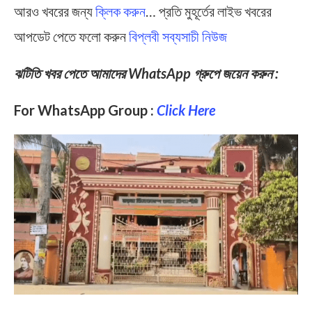
আরও খবরের জন্য
ক্লিক করুন
… প্রতি মুহূর্তের লাইভ খবরের
আপডেট পেতে ফলো করুন
বিপ্লবী সব্যসাচী নিউজ
ঝটিতি খবর পেতে আমাদের WhatsApp গ্রুপে জয়েন করুন :
For WhatsApp Group :
Click Here