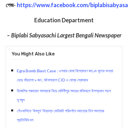
পেজ-
https://www.facebook.com/biplabisabyasa
Education Department
– Biplabi Sabyasachi Largest Bengali Newspaper
You Might Also Like
Egra Bomb Blast Case : এগরায় বোমা বিস্ফোরণ কাণ্ডে মৃতের সংখ্যা
বেড়ে দাঁড়ালো ৯ জন , ঘটনাস্থলে CID ও বোম্ব স্কোয়াড
বিজেপির পঞ্চায়েত সদস্যকে নিয়ে মেদিনীপুর সদরের মনিদহতে উপপ্রধান গড়ল
তৃণমূল
গেঁওখালিতে ‘উমপুন’ বিধ্বস্ত ফেরিঘাট পরিদর্শনে নবান্নের তিন সদস্যের
প্রতিনিধি দল