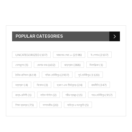
POPULAR CATEGORIES
UNCATEGORIZED
(107)
আজকের সেরা ১০
(2598)
ই-পেপার
(2107)
খেলাধূলো
(5)
জেলার খবর
(602)
ঝাড়গ্রাম
(388)
দিনপঞ্জিকা
(1)
দৈনিক রাশিফল
(819)
পশ্চিম মেদিনীপুর
(2937)
পূর্ব মেদিনীপুর
(1120)
বন্যপ্রাণ
(4)
বিনোদন
(3)
ভ্রমণ এবং তীর্থকেন্দ্র
(24)
রাজনীতি
(347)
রান্না-রেসিপী
(1)
লাইফ স্টাইল
(2)
শরীর স্বাস্থ্য
(15)
শহর মেদিনীপুর
(917)
শিক্ষা ব্যবস্থা
(75)
সম্পাদকীয়
(20)
সাহিত্য ও সংস্কৃতি
(5)