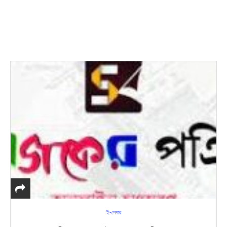
ই-পেপার