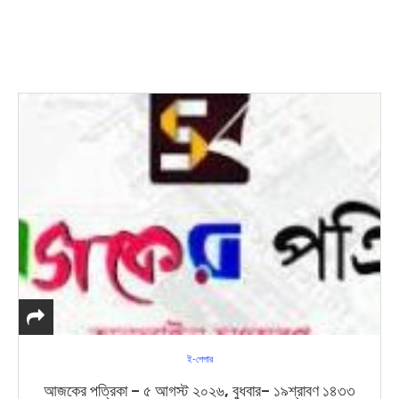
ই-পেপার
আজকের পত্রিকা – ৫ আগস্ট ২০২৬, বুধবার– ১৯শ্রাবণ ১৪৩৩