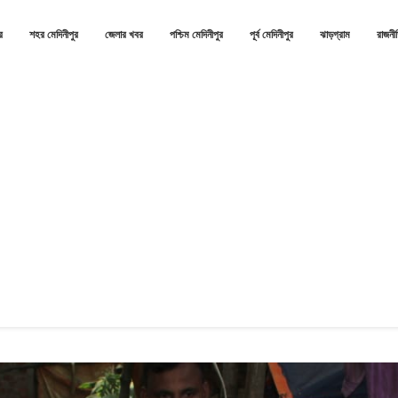
র
শহর মেদিনীপুর
জেলার খবর
পশ্চিম মেদিনীপুর
পূর্ব মেদিনীপুর
ঝাড়গ্রাম
রাজনী