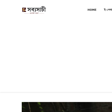
HOME
ই-পেপা