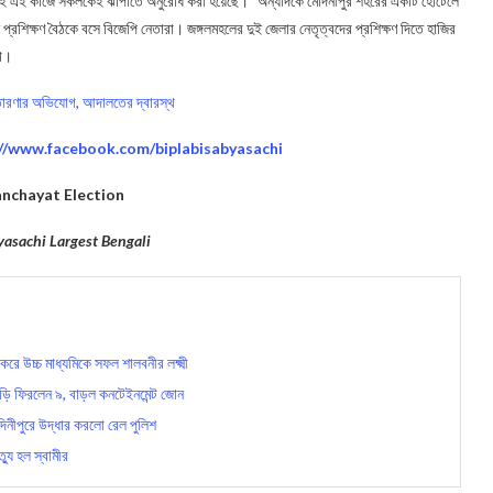
 তাই এই কাজে সকলকেই ঝাঁপাতে অনুরোধ করা হয়েছে।” অন্যদিকে মেদিনীপুর শহরের একটি হোটেলে
শেষ প্রশিক্ষণ বৈঠকে বসে বিজেপি নেতারা। জঙ্গলমহলের দুই জেলার নেতৃত্বদের প্রশিক্ষণ দিতে হাজির
তো।
প্রতারণার অভিযোগ, আদালতের দ্বারস্থ
://www.facebook.com/biplabisabyasachi
nchayat Election
yasachi Largest Bengali
রে উচ্চ মাধ্যমিকে সফল শালবনীর লক্ষ্মী
বাড়ি ফিরলেন ৯, বাড়ল কনটেইনমেন্ট জোন
িনীপুরে উদ্ধার করলো রেল পুলিশ
্যু হল স্বামীর