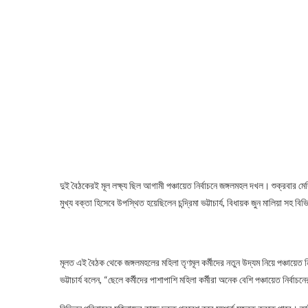
দুই বৈঠকেরই মূল লক্ষ্য ছিল আগামী পঞ্চায়েত নির্বাচনে জঙ্গলমহল দখল। শুক্রবা
মুখ্য বক্তা হিসেবে উপস্থিত হয়েছিলেন চন্দ্রিমা ভট্টাচার্য, বিধায়ক জুন মালিয়া সহ বি
Gram Panchayat Election
মূলত এই বৈঠক থেকে জঙ্গলমহলের মহিলা তৃণমূল কর্মীদের নতুন উদ্যম নিয়ে পঞ্চায়েত
ভট্টাচার্য বলেন, “ছেলে কর্মীদের পাশাপাশি মহিলা কর্মীরা অনেক বেশি পঞ্চায়েত নির্ব