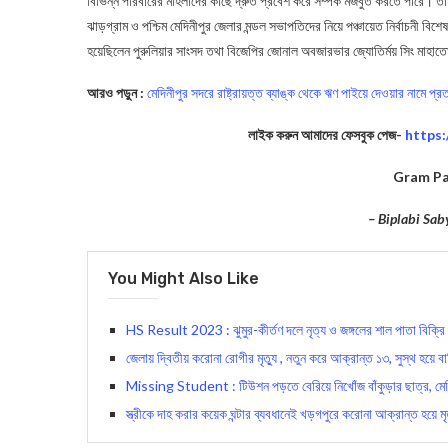
বিভিন্ন পরিবারের মহিলাদের কাছে দ্রুত প্রবেশ করে সম্পর্ক মজবুত করতে পারে।
ঝাড়গ্রাম ও পশ্চিম মেদিনীপুর জেলার মন্ডল সভাপতিদের নিয়ে পঞ্চায়েত নির্বাচনী বি
হয়েছিলেন পুরুলিয়ার সাংসদ তথা বিজেপির জোনাল অবজারভার জ্যোতির্ময় সিং মাহা
আরও পড়ুন :
মেদিনীপুর সদরে রাষ্ট্রায়ত্ত ব্যাঙ্ক থেকে ঋণ পাইয়ে দেওয়ার নামে 
লাইক করুন আমাদের ফেসবুক পেজ-
https
Gram Pa
– Biplabi Sab
You Might Also Like
HS Result 2023 : ঝুমুর-কীর্তণ দলে নৃত্য ও জঙ্গলের শাল পাতা বিক্রি ক
জেলায় দ্বিতীয় করোনা রোগীর মৃত্যু , নতুন করে আক্রান্ত ১৩, সুস্থ হয়ে 
Missing Student : টিউশন পড়তে বেরিয়ে নিখোঁজ বাঁকুড়ার ছাত্র, মেদ
স্ত্রীকে দাহ করার কয়েক ঘন্টার ব্যবধানেই খড়গপুরে করোনা আক্রান্ত হয়ে মৃত