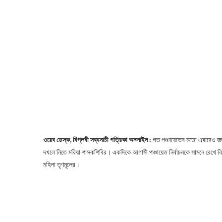
ওয়েব ডেস্ক, বিপ্লবী সব্যসাচী পত্রিকা অনলাইন :
গত পঞ্চায়েতের মতো এবারেও জঙ্
দখলে নিতে মরিয়া শাসকশিবির। একদিকে আগামী পঞ্চায়েত নির্বাচনকে সামনে রেখে বিজ
মহিলা তৃণমূলের।