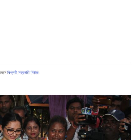
 করুন
বিপ্লবী সব্যসাচী নিউজ