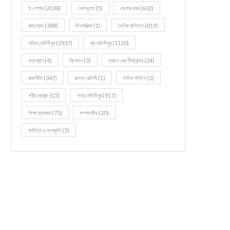
ই-পেপার
(2100)
খেলাধূলো
(5)
জেলার খবর
(602)
ঝাড়গ্রাম
(388)
দিনপঞ্জিকা
(1)
দৈনিক রাশিফল
(819)
পশ্চিম মেদিনীপুর
(2937)
পূর্ব মেদিনীপুর
(1120)
বন্যপ্রাণ
(4)
বিনোদন
(3)
ভ্রমণ এবং তীর্থকেন্দ্র
(24)
রাজনীতি
(347)
রান্না-রেসিপী
(1)
লাইফ স্টাইল
(2)
শরীর স্বাস্থ্য
(15)
শহর মেদিনীপুর
(917)
শিক্ষা ব্যবস্থা
(75)
সম্পাদকীয়
(20)
সাহিত্য ও সংস্কৃতি
(5)