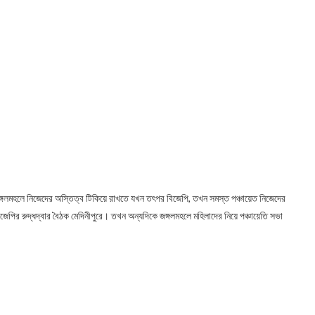
গলমহলে নিজেদের অস্তিত্ব টিকিয়ে রাখতে যখন তৎপর বিজেপি, তখন সমস্ত পঞ্চায়েত নিজেদের
েপির রুদ্ধদ্বার বৈঠক মেদিনীপুরে। তখন অন্যদিকে জঙ্গলমহলে মহিলাদের নিয়ে পঞ্চায়েতি সভা