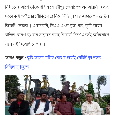
নির্বাচনের আগে থেকে পশ্চিম মেদিনীপুর জেলাতেও এনআরসি, সিএএ
মতো কৃষি আইনের যৌক্তিকতা নিয়ে বিভিন্ন সভা-সমাবেশ করেছিল
বিজেপি নেতারা। এনআরসি, সিএএ এখন ঠান্ডা ঘরে, কৃষি আইন
বাতিল ঘোষণা হওয়ায় মানুষের কাছে কি বার্তা দিব? এমনই অভিযোগে
সরব ওই বিজেপি নেতারা।
আরও পড়ুন:-
কৃষি আইন বাতিল ঘোষণা হতেই মেদিনীপুর শহরে
মিছিল তৃণমূলের