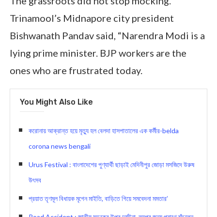
The grassroots did not stop mocking.
Trinamool’s Midnapore city president
Bishwanath Pandav said, “Narendra Modi is a
lying prime minister. BJP workers are the
ones who are frustrated today.
You Might Also Like
করোনায় আক্রান্ত হয়ে মৃত্যু হল বেলদা হাসপাতালের এক কর্মীর-belda
corona news bengali
Urus Festival : বাংলাদেশের পুণ্যার্থী ছাড়াই মেদিনীপুর জোড়া মসজিদে উরুষ
উৎসব
প্রয়াত তৃণমূল বিধায়ক মৃগেন মাইতি, বাড়িতে গিয়ে সমবেদনা মমতার’
Road Accident : জাতীয় সড়কের উপর দুর্ঘটনা, অল্পের জন্য প্রাণে বাঁচলেন