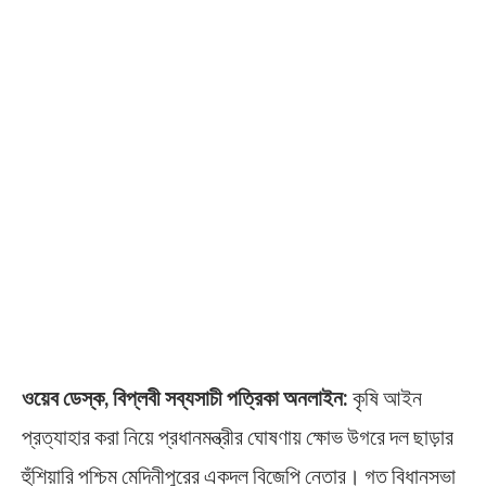
ওয়েব ডেস্ক, বিপ্লবী সব্যসাচী পত্রিকা অনলাইন:
কৃষি আইন
প্রত্যাহার করা নিয়ে প্রধানমন্ত্রীর ঘোষণায় ক্ষোভ উগরে দল ছাড়ার
হুঁশিয়ারি পশ্চিম মেদিনীপুরের একদল বিজেপি নেতার। গত বিধানসভা