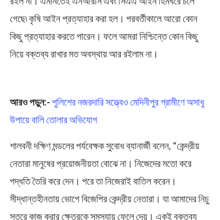
রইল না। এমনিতেই এনআরসি এবং সিএএ আইন হিমঘরে চলে
গেছে৷ কৃষি আইন প্রত্যাহার করা হল। পরবর্তীকালে আরো কোন
কিছু প্রত্যাহার করতে পারেন। ফলে আমরা নিশ্চিন্তে কোন কিছু
নিয়ে বক্তব্য রাখার মত অবস্থায় আর রইলাম না।
Agriculture Act
আরও পড়ুন:-
পুলিশের নজরদারি সত্ত্বেও মেদিনীপুর গ্রামীণে অসাধু
উপায়ে বালি তোলার অভিযোগ
শালবনী দক্ষিণ মন্ডলের পর্যবেক্ষক সুবোধ ব্যানার্জী বলেন, “কেন্দ্রীয়
নেতারা মানুষের প্রয়োজনীয়তা বোঝে না। নিজেদের মতো করে
পদ্ধতি তৈরি করে দেন। পরে তা নিজেরাই বাতিল করেন।
সীদ্ধান্তহীনতায় ভোগে বিজেপির কেন্দ্রীয় নেতারা। যা আমাদের নিচু
স্তরে কাজ করার ক্ষেত্রকে সমস্যায় ফেলে দেয়। একই বক্তব্য