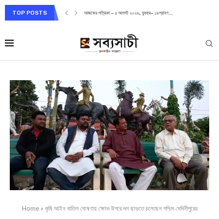
TOP POSTS
আজকের পত্রিকা – ৫ আগস্ট ২০২৬, বুধবার– ১৯শ্রাবণ...
Home
»
কৃষি আইন বাতিল ঘোষণায় ক্ষোভ উগরে দল ছাড়তে চলেছেন পশ্চিম মেদিনীপুরের