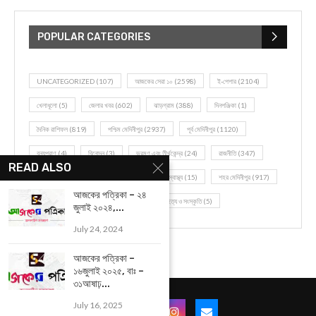
POPULAR CATEGORIES
UNCATEGORIZED
(107)
আজকের সেরা ১০
(2598)
ই-পেপার
(2104)
খেলাধূলো
(5)
জেলার খবর
(602)
ঝাড়গ্রাম
(388)
দিনপঞ্জিকা
(1)
দৈনিক রাশিফল
(819)
পশ্চিম মেদিনীপুর
(2937)
পূর্ব মেদিনীপুর
(1120)
বন্যপ্রাণ
(4)
বিনোদন
(3)
ভ্রমণ এবং তীর্থকেন্দ্র
(24)
রাজনীতি
(347)
READ ALSO
রান্না-রেসিপী
(1)
লাইফ স্টাইল
(2)
শরীর স্বাস্থ্য
(15)
শহর মেদিনীপুর
(917)
আজকের পত্রিকা – ২৪
শিক্ষা ব্যবস্থা
(75)
সম্পাদকীয়
(20)
সাহিত্য ও সংস্কৃতি
(5)
জুলাই ২০২৪,...
July 24, 2024
আজকের পত্রিকা –
১৬জুলাই ২০২৫, বাঃ –
৩১আষাঢ়...
July 16, 2025