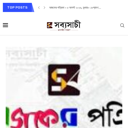
TOP POSTS
আজকের পত্রিকা – ৫ আগস্ট ২০২৬, বুধবার– ১৯শ্রাবণ...