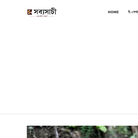
HOME
ই-পেপা