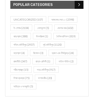
POPULAR CATEGORIES
UNCATEGORIZED
(107)
আজকের সেরা ১০
(2598)
ই-পেপার
(2104)
খেলাধূলো
(5)
জেলার খবর
(602)
ঝাড়গ্রাম
(388)
দিনপঞ্জিকা
(1)
দৈনিক রাশিফল
(819)
পশ্চিম মেদিনীপুর
(2937)
পূর্ব মেদিনীপুর
(1120)
বন্যপ্রাণ
(4)
বিনোদন
(3)
ভ্রমণ এবং তীর্থকেন্দ্র
(24)
রাজনীতি
(347)
রান্না-রেসিপী
(1)
লাইফ স্টাইল
(2)
শরীর স্বাস্থ্য
(15)
শহর মেদিনীপুর
(917)
শিক্ষা ব্যবস্থা
(75)
সম্পাদকীয়
(20)
সাহিত্য ও সংস্কৃতি
(5)