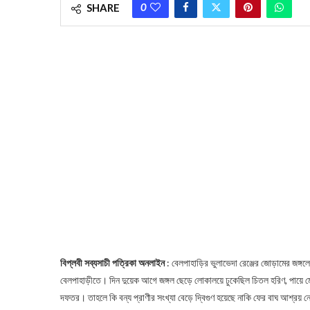
0
SHARE
বিপ্লবী সব্যসাচী পত্রিকা অনলাইন
: বেলপাহাড়ির ভুলাভেদা রেঞ্জের জোড়ামের জঙ্গ
বেলপাহাড়ীতে। দিন দুয়েক আগে জঙ্গল ছেড়ে লোকালয়ে ঢুকেছিল চিতল হরিণ, পায়ে 
দফতর। তাহলে কি বন্য প্রাণীর সংখ্যা বেড়ে দ্বিগুণ হয়েছে নাকি ফের বাঘ আশ্রয় ন