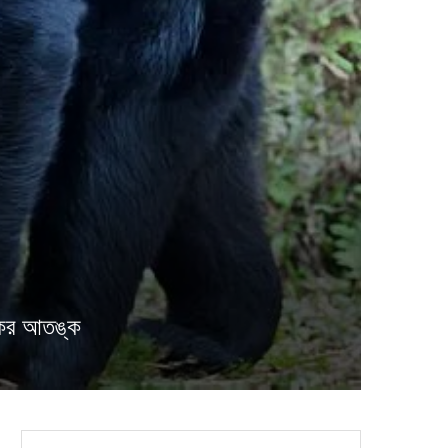
কের আতঙ্ক