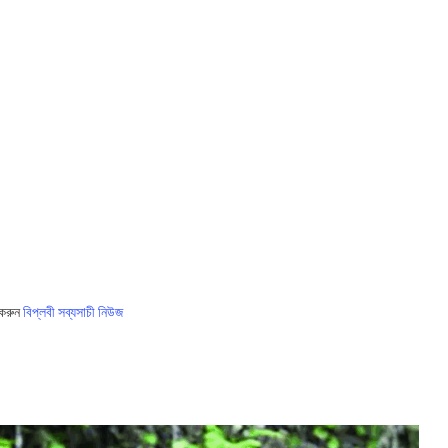
 করুন
বিপ্লবী সব্যসাচী নিউজ