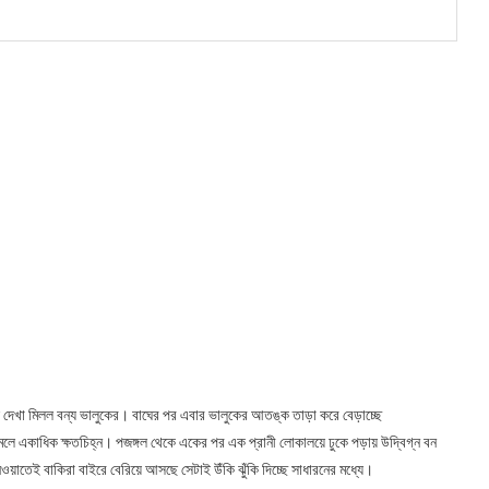
লে দেখা মিলল বন্য ভালুকের। বাঘের পর এবার ভালুকের আতঙ্ক তাড়া করে বেড়াচ্ছে
মেলে একাধিক ক্ষতচিহ্ন। পজঙ্গল থেকে একের পর এক প্রানী লোকালয়ে ঢুকে পড়ায় উদ্বিগ্ন বন
েওয়াতেই বাকিরা বাইরে বেরিয়ে আসছে সেটাই উঁকি ঝুঁকি দিচ্ছে সাধারনের মধ্যে।