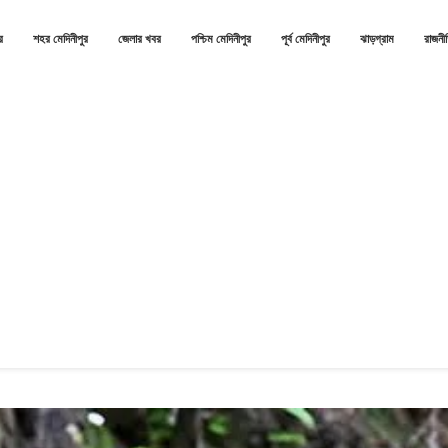
র
শহর মেদিনীপুর
জেলার খবর
পশ্চিম মেদিনীপুর
পূর্ব মেদিনীপুর
ঝাড়গ্রাম
রাজনী