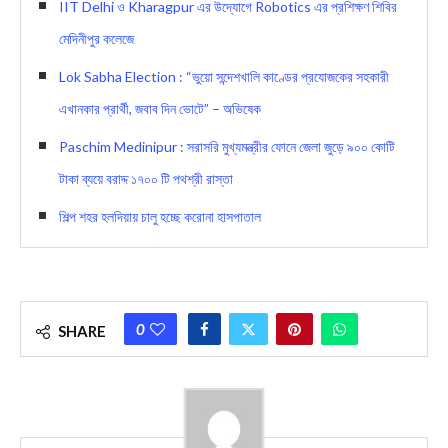
IIT Delhi ও Kharagpur এর উদ্যোগে Robotics এর প্রশিক্ষণ শিবির
মেদিনীপুর কলেজে
Lok Sabha Election : “ভুয়ো সন্দেশখালি কাণ্ডের প্রযোজকের সহকারী
এখানকার প্রার্থী, জবাব দিন ভোটে” – অভিষেক
Paschim Medinipur : সরাসরি মুখ্যমন্ত্রীর ফোনে জেলা জুড়ে ৯০০ কোটি
টাকা ব্যয়ে বরাদ্দ ১৭০০ টি পথশ্রী রাস্তা
শিল্প শহর হলদিয়ায় চালু হচ্ছে করোনা হাসপাতাল
0
SHARE