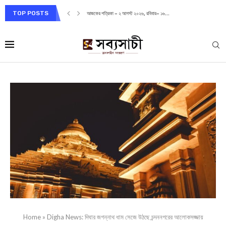
TOP POSTS
আজকের পত্রিকা – ২ আগস্ট ২০২৬, রবিবার– ১৬...
Home
»
Digha News: দিঘার জগন্নাথ ধাম সেজে উঠছে চন্দননগরের আলোকসজ্জায়