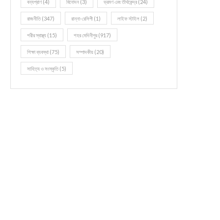
বন্যপ্রাণ
(4)
বিনোদন
(3)
ভ্রমণ এবং তীর্থকেন্দ্র
(24)
রাজনীতি
(347)
রান্না-রেসিপী
(1)
লাইফ স্টাইল
(2)
শরীর স্বাস্থ্য
(15)
শহর মেদিনীপুর
(917)
শিক্ষা ব্যবস্থা
(75)
সম্পাদকীয়
(20)
সাহিত্য ও সংস্কৃতি
(5)