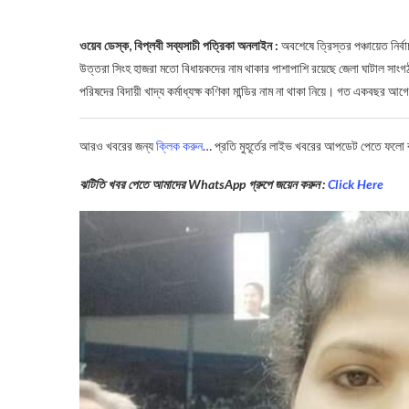
ওয়েব ডেস্ক, বিপ্লবী সব্যসাচী পত্রিকা অনলাইন :
অবশেষে ত্রিস্তর পঞ্চায়েত নির্
উত্তরা সিংহ হাজরা মতো বিধায়কদের নাম থাকার পাশাপাশি রয়েছে জেলা ঘাটাল সা
পরিষদের বিদায়ী খাদ্য কর্মাধ্যক্ষ কণিকা মান্ডির নাম না থাকা নিয়ে। গত একবছর আগে মু
আরও খবরের জন্য
ক্লিক করুন
… প্রতি মুহূর্তের লাইভ খবরের আপডেট পেতে ফলো
ঝটিতি খবর পেতে আমাদের WhatsApp গ্রুপে জয়েন করুন :
Click Here