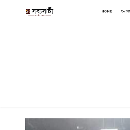
HOME
ই-পেপা