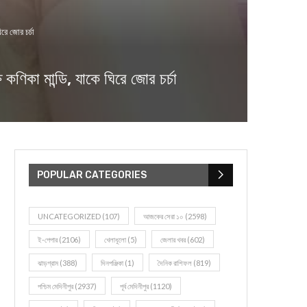
রে জোর চর্চা
ণিকা মান্ডি, যাকে ঘিরে জোর চর্চা
POPULAR CATEGORIES
UNCATEGORIZED
(107)
আজকের সেরা ১০
(2598)
ই-পেপার
(2106)
খেলাধূলো
(5)
জেলার খবর
(602)
ঝাড়গ্রাম
(388)
দিনপঞ্জিকা
(1)
দৈনিক রাশিফল
(819)
পশ্চিম মেদিনীপুর
(2937)
পূর্ব মেদিনীপুর
(1120)