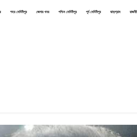
র
শহর মেদিনীপুর
জেলার খবর
পশ্চিম মেদিনীপুর
পূর্ব মেদিনীপুর
ঝাড়গ্রাম
রাজনী