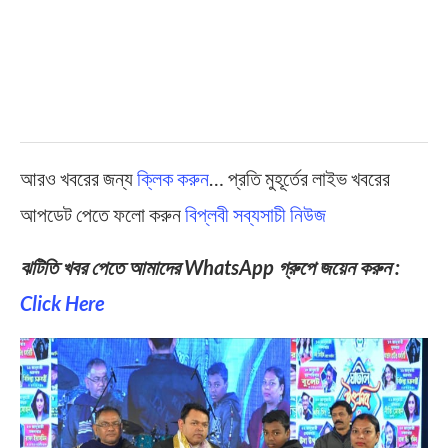
আরও খবরের জন্য
ক্লিক করুন
… প্রতি মুহূর্তের লাইভ খবরের
আপডেট পেতে ফলো করুন
বিপ্লবী সব্যসাচী নিউজ
ঝটিতি খবর পেতে আমাদের WhatsApp গ্রুপে জয়েন করুন :
Click Here