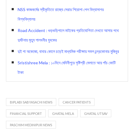
NSS কাজকর্মের স্বীকৃতিতে রাজ্যে সেরার শিরোপা পেল বিদ্যাসাগর
বিশ্ববিদ্যালয়
Road Accident : গুড়গুড়িপালে মাইকের প্রতিযোগিতা দেখতে আসার পথে
দুর্ঘটনায় মৃত্যু শালবনীর যুবকের
দুই পা অকেজো, বাবার কোলে চড়েই মাধ্যমিক পরীক্ষায় সফল চন্দ্রকোনার মুজিবুর
Sristishree Mela : ১০দিনে মেদিনীপুরে সৃষ্টিশ্রী মেলাতে আয় পাঁচ কোটি
টাকা
BIPLABI SABYASACHI NEWS
CANCER PATIENTS
FINANCIAL SUPPORT
GHATAL MELA
GHATAL UTSAV
PASCHIM MEDINIPUR NEWS