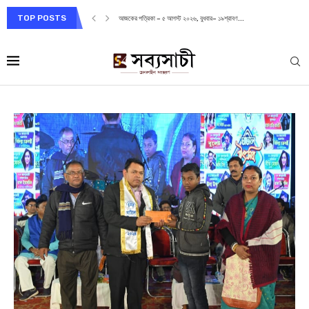
TOP POSTS
আজকের পত্রিকা – ৫ আগস্ট ২০২৬, বুধবার– ১৯শ্রাবণ...