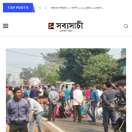
TOP POSTS
আজকের পত্রিকা – ৫ আগস্ট ২০২৬, বুধবার– ১৯শ্রাবণ...