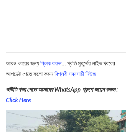
আরও খবরের জন্য
ক্লিক করুন
… প্রতি মুহূর্তের লাইভ খবরের
আপডেট পেতে ফলো করুন
বিপ্লবী সব্যসাচী নিউজ
ঝটিতি খবর পেতে আমাদের WhatsApp গ্রুপে জয়েন করুন :
Click Here