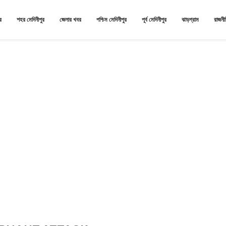
র
শহর মেদিনীপুর
জেলার খবর
পশ্চিম মেদিনীপুর
পূর্ব মেদিনীপুর
ঝাড়গ্রাম
রাজনী