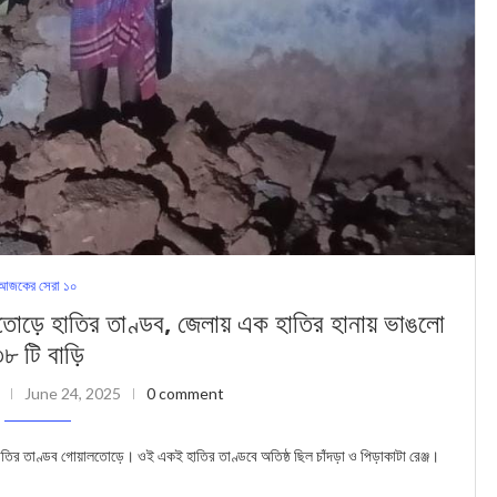
আজকের সেরা ১০
হাতির তাণ্ডব, জেলায় এক হাতির হানায় ভাঙলো
৮ টি বাড়ি
June 24, 2025
0 comment
হাতির তাণ্ডব গোয়ালতোড়ে। ওই একই হাতির তাণ্ডবে অতিষ্ঠ ছিল চাঁদড়া ও পিড়াকাটা রেঞ্জ।