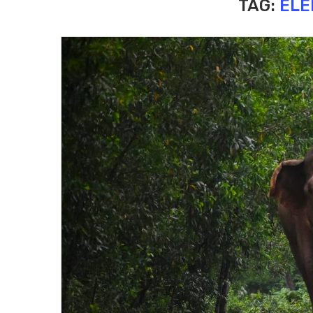
TAG:
ELE