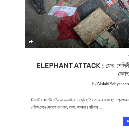
ELEPHANT ATTACK : ফের মেদিনীপুর স
ক্ষো
by
Biplabi Sabyasach
বিপ্লবী সব্যসাচী পত্রিকা অনলাইন : দলছুট হাতির তাণ্ডব অব্যাহত। গৃহস্থে
খোঁজে ভেঙে ফেললো দেওয়াল, দরজা, জানালা। রবিবার …