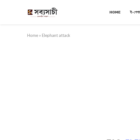
HOME
ই-পেপা
Home
»
Elephant attack