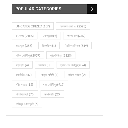
POPULAR CATEGORIES
UNCATEGORIZED
(107)
আজকের সেরা ১০
(2598)
ই-পেপার
(2106)
খেলাধূলো
(5)
জেলার খবর
(602)
ঝাড়গ্রাম
(388)
দিনপঞ্জিকা
(1)
দৈনিক রাশিফল
(819)
পশ্চিম মেদিনীপুর
(2937)
পূর্ব মেদিনীপুর
(1120)
বন্যপ্রাণ
(4)
বিনোদন
(3)
ভ্রমণ এবং তীর্থকেন্দ্র
(24)
রাজনীতি
(347)
রান্না-রেসিপী
(1)
লাইফ স্টাইল
(2)
শরীর স্বাস্থ্য
(15)
শহর মেদিনীপুর
(917)
শিক্ষা ব্যবস্থা
(75)
সম্পাদকীয়
(20)
সাহিত্য ও সংস্কৃতি
(5)