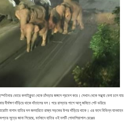
পতিবার ভোরে কলাইকুন্ডা থেকে চাঁদড়ার জঙ্গলে প্রবেশ করে। সেখান থেকে সন্ধ্যা বেলা চলে যায়
দীর্ঘক্ষণ দাঁড়িয়ে থাকে দাঁতালের দল। পরে রাস্তার পাশে আলু জমিতে পেট ভরিয়ে
াত বারোটা নাগাদ হাতির দল জলহরিতে রাজ্য সড়কের উপর দাঁড়িয়ে থাকে। এর ফলে বিভিন্ন যানবাহন
্তর সূত্রে জানা গিয়েছে, বর্তমানে হাতির ওই দলটি গোদাপিয়াশাল রেঞ্জের