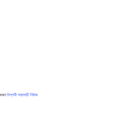
 করুন
বিপ্লবী সব্যসাচী নিউজ