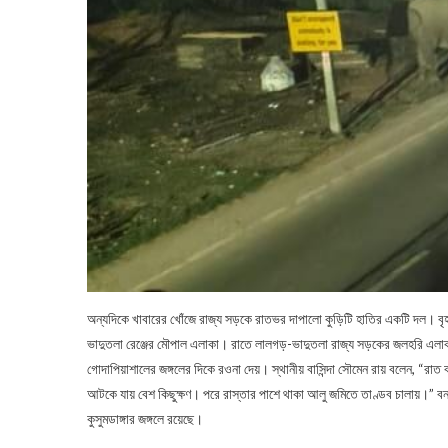
অন্যদিকে খাবারের খোঁজে রাজ্য সড়কে রাতভর দাপালো কুড়িটি হাতির একটি দল। বৃহস্
ভাদুতলা রেঞ্জের মৌপাল এলাকা। রাতে লালগড়-ভাদুতলা রাজ্য সড়কের জলহরি এলাকায় 
গোদাপিয়াশালের জঙ্গলের দিকে রওনা দেয়। স্থানীয় বাসিন্দা সৌমেন রায় বলেন, “র
আটকে যায় বেশ কিছুক্ষণ। পরে রাস্তার পাশে থাকা আলু জমিতে তাণ্ডব চালায়।” বনদপ
কুসুমডাঙ্গার জঙ্গলে রয়েছে।