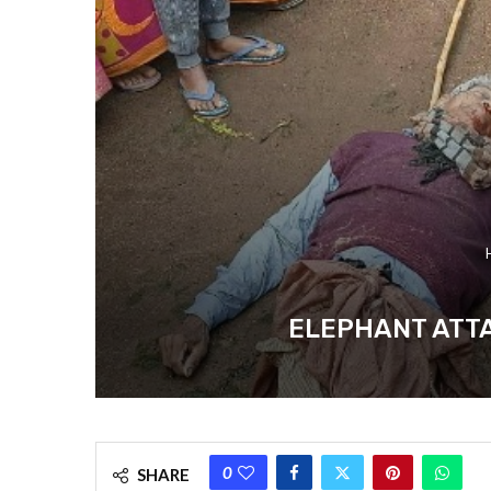
ELEPHANT ATTACK : প্র
0
SHARE