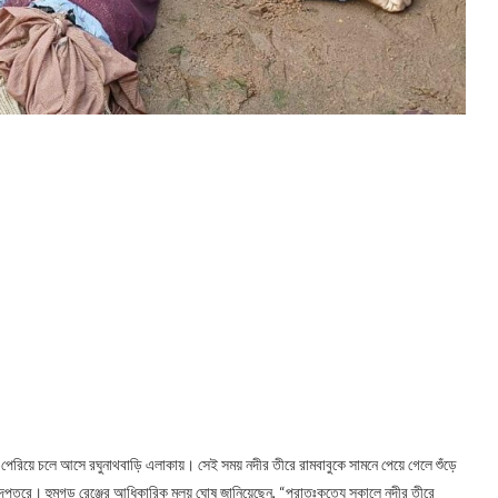
রিয়ে চলে আসে রঘুনাথবাড়ি এলাকায়। সেই সময় নদীর তীরে রামবাবুকে সামনে পেয়ে গেলে শুঁড়ে
নদপ্তরে। হুমগড় রেঞ্জের আধিকারিক মলয় ঘোষ জানিয়েছেন, “প্রাতঃকৃত্যে সকালে নদীর তীরে