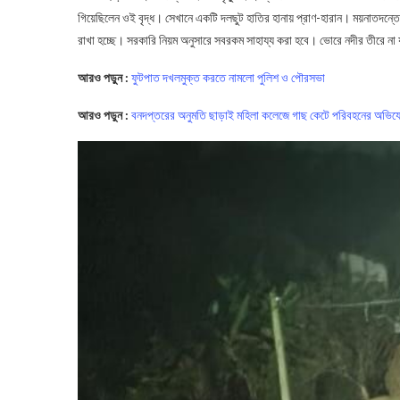
গিয়েছিলেন ওই বৃদ্ধ। সেখানে একটি দলছুট হাতির হানায় প্রাণ-হারান। ময়নাতদন
রাখা হচ্ছে। সরকারি নিয়ম অনুসারে সবরকম সাহায্য করা হবে। ভোরে নদীর তীরে না য
আরও পড়ুন :
ফুটপাত দখলমুক্ত করতে নামলো পুলিশ ও পৌরসভা
আরও পড়ুন :
বনদপ্তরের অনুমতি ছাড়াই মহিলা কলেজে গাছ কেটে পরিবহনের অভি