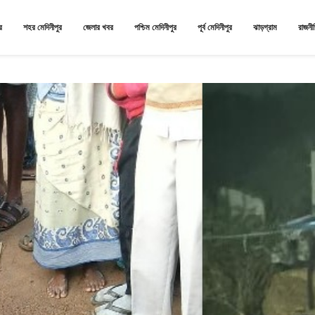
র
শহর মেদিনীপুর
জেলার খবর
পশ্চিম মেদিনীপুর
পূর্ব মেদিনীপুর
ঝাড়গ্রাম
রাজনী