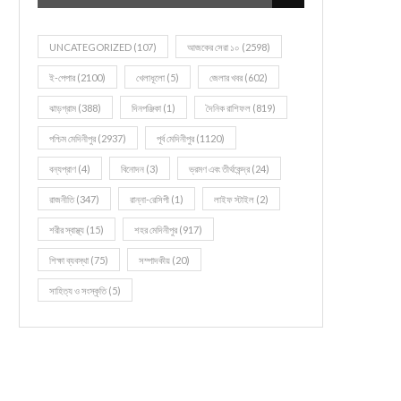
UNCATEGORIZED
(107)
আজকের সেরা ১০
(2598)
ই-পেপার
(2100)
খেলাধূলো
(5)
জেলার খবর
(602)
ঝাড়গ্রাম
(388)
দিনপঞ্জিকা
(1)
দৈনিক রাশিফল
(819)
পশ্চিম মেদিনীপুর
(2937)
পূর্ব মেদিনীপুর
(1120)
বন্যপ্রাণ
(4)
বিনোদন
(3)
ভ্রমণ এবং তীর্থকেন্দ্র
(24)
রাজনীতি
(347)
রান্না-রেসিপী
(1)
লাইফ স্টাইল
(2)
শরীর স্বাস্থ্য
(15)
শহর মেদিনীপুর
(917)
শিক্ষা ব্যবস্থা
(75)
সম্পাদকীয়
(20)
সাহিত্য ও সংস্কৃতি
(5)