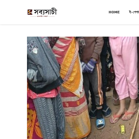
HOME
ই-পেপা