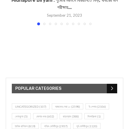
Midnapore Biryani : পুজোর মরশুমে বিরিয়ানিতে ভিড়, খাবারের মান
পরীক্ষায়...
September 21, 2023
POPULAR CATEGORIES
UNCATEGORIZED
(107)
আজকের সেরা ১০
(2598)
ই-পেপার
(2106)
খেলাধূলো
(5)
জেলার খবর
(602)
ঝাড়গ্রাম
(388)
দিনপঞ্জিকা
(1)
দৈনিক রাশিফল
(819)
পশ্চিম মেদিনীপুর
(2937)
পূর্ব মেদিনীপুর
(1120)