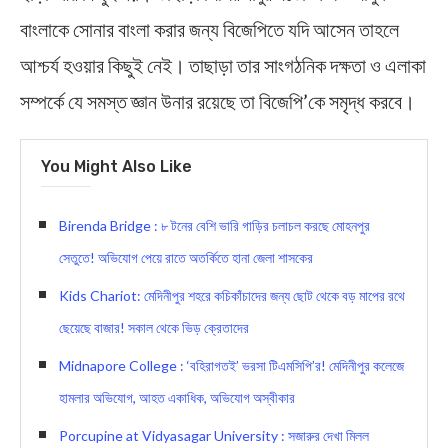
বাংলাকে সোনার বাংলা করার জন্য বিজেপিতে যদি আসেন তাহলে
আশ্চর্য হওয়ার কিছুই নেই। তাছাড়া তার সাংগঠনিক দক্ষতা ও এলাকা
সম্পর্কে যে সমস্ত জ্ঞান উনার রয়েছে তা বিজেপি’কে সমৃদ্ধ করবে।
You Might Also Like
Birenda Bridge : ৮ টনের বেশি ভারি গাড়ির চলাচল করছে মোহনপুর
সেতুতে! অভিযোগ পেয়ে রাতে অতর্কিতে হানা জেলা শাসকের
Kids Chariot: মেদিনীপুর শহরে কচিকাঁচাদের জন্য ছোট থেকে বড় মাপের রথে
ছেয়েছে বাজার! সকাল থেকে ভিড় ক্রেতাদের
Midnapore College : ‘বহিরাগতই’ ভরসা টিএমসিপি’র! মেদিনীপুর কলেজে
হামলার অভিযোগ, আহত একাধিক, অভিযোগ অস্বীকার
Porcupine at Vidyasagar University : সজারুর দেখা মিলল