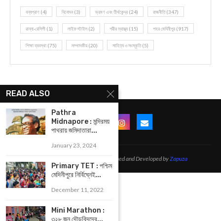
বন্যপ্রাণ
(4)
বিনোদন
(3)
ভ্রমণ এবং তীর্থকেন্দ্র
(24)
রাজনীতি
(347)
রান্না-রেসিপী
(1)
লাইফ স্টাইল
(2)
শরীর স্বাস্থ্য
(15)
শহর মেদিনীপুর
(917)
শিক্ষা ব্যবস্থা
(75)
সম্পাদকীয়
(20)
সাহিত্য ও সংস্কৃতি
(5)
READ ALSO
Pathra
Midnapore : মন্দিরময়
পাথরায় জমিদাতারা...
January 23, 2024
@2021 - All Right Reserved. Designed and Developed by
Zapuza
Primary TET : পশ্চিম
মেদিনীপুরে নির্বিঘ্নেই...
December 11, 2022
Mini Marathon :
৩২৮ জন দৌড়বিদদের...