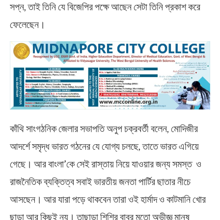
সপ্ন, তাই তিনি যে বিজেপির পক্ষে আছেন সেটা তিনি প্রকাশ করে
ফেলেছেন।
কাঁথি সাংগঠনিক জেলার সভাপতি অনুপ চক্রবর্তী বলেন, মোদিজীর
আদর্শে সমৃদ্ধ ভারত গঠনের যে যোগ্য চলছে, তাতে ভারত এগিয়ে
গেছে। আর বাংলা’কে সেই রাস্তায় নিয়ে যাওয়ার জন্য সমস্ত ও
রাজনৈতিক ব্যক্তিত্ব সবাই ভারতীয় জনতা পার্টির ছাতার নীচে
আসছেন। আর যারা পড়ে থাকবেন তারা ওই হার্মাদ ও কাটমানি খোর
ছাড়া আর কিছুই নয়। তাছাড়া শিশির বাবুর মতো অভীজ্ঞ মানুষ