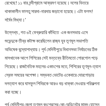
রেখেছে! ১১ বার নন্দীগ্রামে আক্রমণ হয়েছে। দলের ভিতরে
থাকাকালীন ফালতু সারদা-নারদায় জড়ানো হয়েছে। এটা ফলস!
সর্বৈব মিথ্যা।’
উল্লেখ্য , গত ৬ই ফেব্রুয়ারি কাঁথিতে এক জনসভায় এসে
শুভেন্দুকে তীব্র কটাক্ষ করেছিলেন রাজ‍্য যুব তৃণমূল সভাপতি
অভিষেক বন্দ্যোপাধ্যায়। পূর্ব মেদিনীপুরে বিধানসভা নির্বাচনের ঠিক
মাসখানেক আগে শিশিরের সেই মন্তব্যে রীতিমতো শোরগোল পড়ে
গিয়েছে। রাজনৈতিক মহলের একাংশের মতে, শিশিরের তৃণমূল-ত্যাগ
স্রেফ সময়ের অপেক্ষা। সম্ভবত ভোটের একেবারে দোরগোড়ায়
দলত্যাগ করে ঘাসফুল শিবিরকে আরও বড় ধাক্কা দেওয়ার পরিকল্পনা
করা হচ্ছে।
পূর্ব মেদিনীপুর জেলা তৃণমূল কংগ্রেসের কো-অডিনেটর মামুদ হোসেন