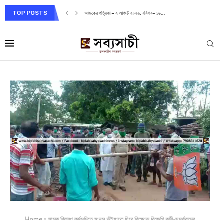
TOP POSTS
আজকের পত্রিকা – ২ আগস্ট ২০২৬, রবিবার– ১৬...
Home
»
মাস্ক বিতরণ কর্মসূচিতে মানস ভূঁইয়াকে ঘিরে বিক্ষোভ বিজেপি কর্মী-সমর্থকদের