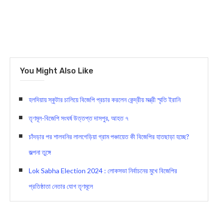
You Might Also Like
হলদিয়ায় স্কুটার চালিয়ে বিজেপি প্রচার করলেন কেন্দ্রীয় মন্ত্রী স্মৃতি ইরানি
তৃণমূল-বিজেপি সংঘর্ষ উত্তপ্ত দাসপুর, আহত ৭
চাঁদড়ার পর শালবনির লালগেড়িয়া গ্রাম পঞ্চায়েত কী বিজেপির হাতছাড়া হচ্ছে?
জল্পনা তুঙ্গে
Lok Sabha Election 2024 : লোকসভা নির্বাচনের মুখে বিজেপির
প্রতিষ্ঠাতা নেতার যোগ তৃণমূলে