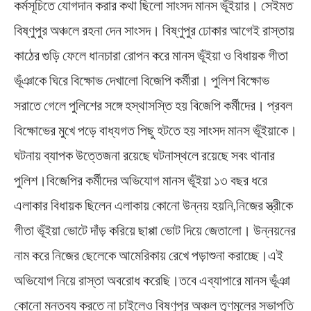
কর্মসূচিতে যোগদান করার কথা ছিলো সাংসদ মানস ভূঁইয়ার। সেইমত
বিষ্ণুপুর অঞ্চলে রহনা দেন সাংসদ। বিষ্ণুপুর ঢোকার আগেই রাস্তায়
কাঠের গুড়ি ফেলে ধানচারা রোপন করে মানস ভূঁইয়া ও বিধায়ক গীতা
ভূঁঞাকে ঘিরে বিক্ষোভ দেখালো বিজেপি কর্মীরা। পুলিশ বিক্ষোভ
সরাতে গেলে পুলিশের সঙ্গে হস্থাসস্তি হয় বিজেপি কর্মীদের। প্রবল
বিক্ষোভের মুখে পড়ে বাধ্যগত পিছু হটতে হয় সাংসদ মানস ভূঁইয়াকে।
ঘটনায় ব্যাপক উত্তেজনা রয়েছে ঘটনাস্থলে রয়েছে সবং থানার
পুলিশ।বিজেপির কর্মীদের অভিযোগ মানস ভূঁইয়া ১৩ বছর ধরে
এলাকার বিধায়ক ছিলেন এলাকায় কোনো উন্নয় হয়নি,নিজের স্ত্রীকে
গীতা ভূঁইয়া ভোটে দাঁড় করিয়ে ছাপ্পা ভোট দিয়ে জেতালো। উন্নয়নের
নাম করে নিজের ছেলেকে আমেরিকায় রেখে পড়াশুনা করাচ্ছে।এই
অভিযোগ নিয়ে রাস্তা অবরোধ করেছি।তবে এব্যাপারে মানস ভূঁঞা
কোনো মন্তব্য করতে না চাইলেও বিষ্ণুপুর অঞ্চল তৃণমূলের সভাপতি