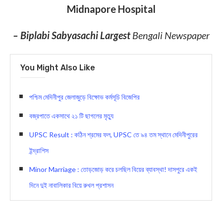
Midnapore Hospital
– Biplabi Sabyasachi Largest
Bengali Newspaper
You Might Also Like
পশ্চিম মেদিনীপুর জেলাজুড়ে বিক্ষোভ কর্মসূচি বিজেপির
বজ্রপাতে একসাথে ২১ টি ছাগলের মৃত্যু
UPSC Result : কঠিন শ্রমের ফল, UPSC তে ৯৪ তম স্থানে মেদিনীপুরের
ইন্দ্রাশিস
Minor Marriage : তোড়জোড় করে চলছিল বিয়ের ব্যাবস্থা! দাসপুরে একই
দিনে দুই নাবালিকার বিয়ে রুখল প্রশাসন