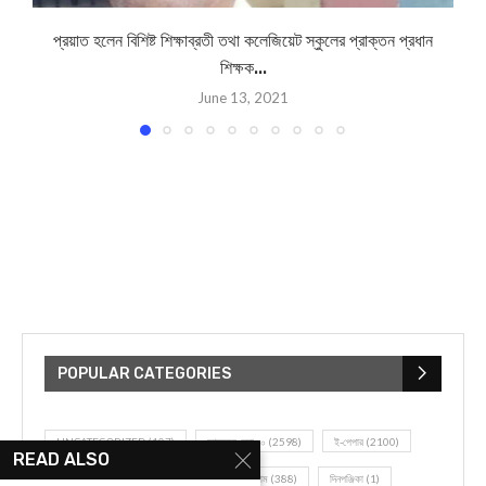
প্রয়াত হলেন বিশিষ্ট শিক্ষাব্রতী তথা কলেজিয়েট স্কুলের প্রাক্তন প্রধান
শিক্ষক...
June 13, 2021
POPULAR CATEGORIES
UNCATEGORIZED
(107)
আজকের সেরা ১০
(2598)
ই-পেপার
(2100)
READ ALSO
খেলাধূলো
(5)
জেলার খবর
(602)
ঝাড়গ্রাম
(388)
দিনপঞ্জিকা
(1)