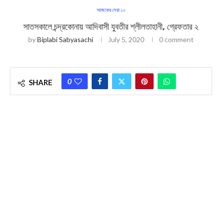
আজকের সেরা ১০
সাতসকালে চন্দ্রকোনায় আদিবাসী যুবতীর শ্লীলতাহানী, গ্রেফতার ২
by
Biplabi Sabyasachi
July 5, 2020
0 comment
0
SHARE