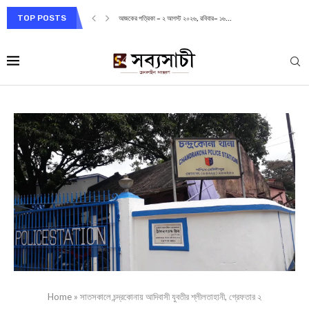
TOP POSTS
আজকের পত্রিকা – ২ আগস্ট ২০২৬, রবিবার– ১৬...
Home
»
সাতসকালে চন্দ্রকোনায় আদিবাসী যুবতীর শ্লীলতাহানী, গ্রেফতার ২