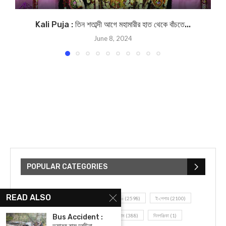
Kali Puja : তিন শতাব্দী আগে মহামারীর হাত থেকে বাঁচতে...
June 8, 2024
POPULAR CATEGORIES
READ ALSO
UNCATEGORIZED
(107)
আজকের সেরা ১০
(2598)
ই-পেপার
(2100)
খেলাধূলো
(5)
জেলার খবর
(602)
ঝাড়গ্রাম
(388)
দিনপঞ্জিকা
(1)
Bus Accident :