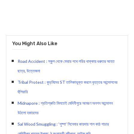
You Might Also Like
Road Accident : স্কুল থেকে ফেরার পথে লরির ধাক্কায় গুরুতর আহত
ছাত্র, উত্তেজনা
Tribal Protest : কুড়মিদের ST তালিকাভুক্ত করলে বৃহত্তর আন্দোলনের
হুঁশিয়ারি
Midnapore : প্রতিশ্রুতি মিলতেই মেদিনীপুরে আমরণ অনশন আন্দোলন
উঠলো হকারদের
Sal Wood Smuggling : ‘পুষ্পা’ সিনেমার কায়দায় শাল কাঠ পাচার
মেদিনীপুর শহরের উপকণ্ঠে কংসাবতী নদীপথে, আটক লরি