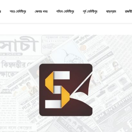
র
শহর মেদিনীপুর
জেলার খবর
পশ্চিম মেদিনীপুর
পূর্ব মেদিনীপুর
ঝাড়গ্রাম
রাজনী