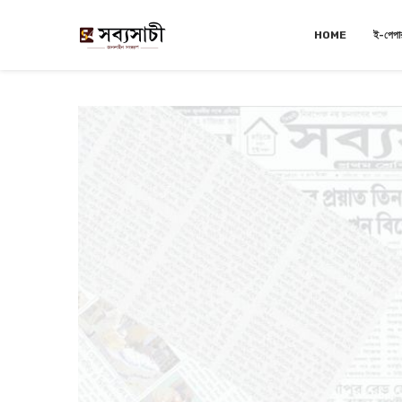
HOME
ই-পেপা