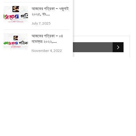
আজকের পত্রিকা – ৭জুলাই
২০২৫, বাঃ...
July 7, 2025
আজকের পত্রিকা – ০৪
নভেম্বর ২০২২,...
POPULAR CATEGORIES
November 4, 2022
UNCATEGORIZED
(107)
আজকের সেরা ১০
(2598)
ই-পেপার
(2106)
খেলাধূলো
(5)
জেলার খবর
(602)
ঝাড়গ্রাম
(388)
দিনপঞ্জিকা
(1)
দৈনিক রাশিফল
(819)
পশ্চিম মেদিনীপুর
(2937)
পূর্ব মেদিনীপুর
(1120)
বন্যপ্রাণ
(4)
বিনোদন
(3)
ভ্রমণ এবং তীর্থকেন্দ্র
(24)
রাজনীতি
(347)
রান্না-রেসিপী
(1)
লাইফ স্টাইল
(2)
শরীর স্বাস্থ্য
(15)
শহর মেদিনীপুর
(917)
শিক্ষা ব্যবস্থা
(75)
সম্পাদকীয়
(20)
সাহিত্য ও সংস্কৃতি
(5)