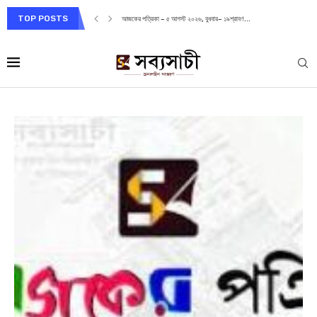
TOP POSTS
আজকের পত্রিকা – ৫ আগস্ট ২০২৬, বুধবার– ১৯শ্রাবণ...