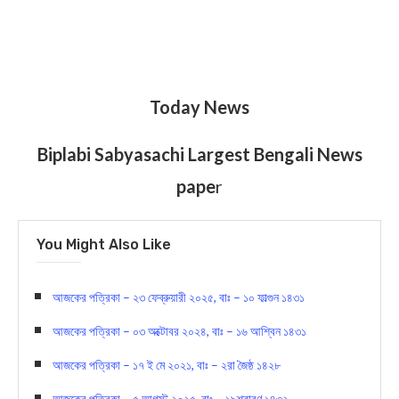
Today News
Biplabi Sabyasachi Largest Bengali News
pape
r
You Might Also Like
আজকের পত্রিকা – ২৩ ফেব্রুয়ারী ২০২৫, বাঃ – ১০ ফাল্গুন ১৪৩১
আজকের পত্রিকা – ০৩ অক্টোবর ২০২৪, বাঃ – ১৬ আশ্বিন ১৪৩১
আজকের পত্রিকা – ১৭ ই মে ২০২১, বাঃ – ২রা জৈষ্ঠ ১৪২৮
আজকের পত্রিকা – ৫ আগস্ট ২০২৫, বাঃ – ১৯শ্রাবণ ১৪৩২