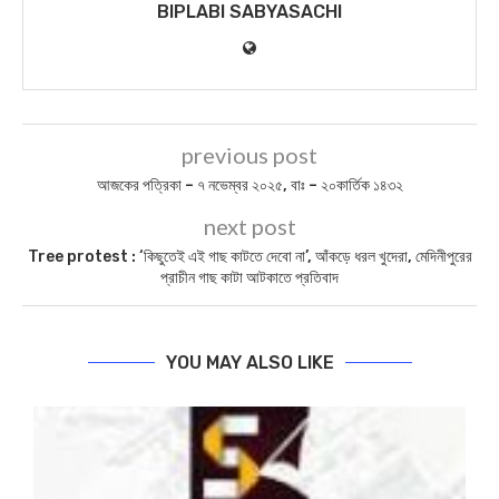
BIPLABI SABYASACHI
previous post
আজকের পত্রিকা – ৭ নভেম্বর ২০২৫, বাঃ – ২০কার্তিক ১৪৩২
next post
Tree protest : ‘কিছুতেই এই গাছ কাটতে দেবো না’, আঁকড়ে ধরল খুদেরা, মেদিনীপুরের
প্রাচীন গাছ কাটা আটকাতে প্রতিবাদ
YOU MAY ALSO LIKE