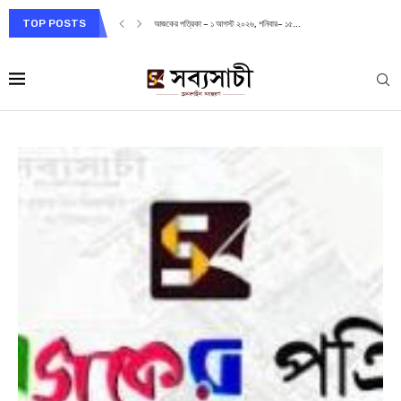
TOP POSTS
আজকের পত্রিকা – ১ আগস্ট ২০২৬, শনিবার– ১৫...