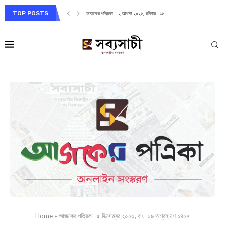
TOP POSTS
আজকের পত্রিকা – ২ আগস্ট ২০২৬, রবিবার– ১৬...
Home
»
আজকের পত্রিকা- ৫ ডিসেম্বর ২০২০, বাং- ১৯ অগ্রহায়ণ ১৪২৭