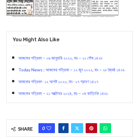
You Might Also Like
আজকের পত্রিকা – ০৬ জানুয়ারি ২০২২, বাঃ – ২১ পৌষ ১৪২৮
Today News : আজকের পত্রিকা – ১২ জুন ২০২২, বাঃ – ২৮ জ্যৈষ্ঠ ১৪২৯
আজকের পত্রিকা- ১২ আগষ্ট ২০২০, বাং- ২৭ শ্রাবণ ১৪২৭
আজকের পত্রিকা – ২১ অক্টোবর ২০২৪, বাঃ – ০৪ কার্ত্তিক ১৪৩১
0
SHARE