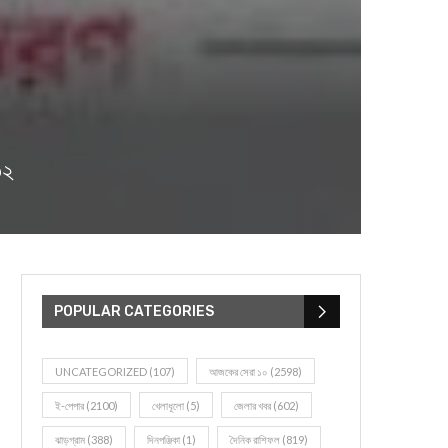
৩২
POPULAR CATEGORIES
UNCATEGORIZED
(107)
আজকের সেরা ১০
(2598)
ই-পেপার
(2100)
খেলাধূলো
(5)
জেলার খবর
(602)
ঝাড়গ্রাম
(388)
দিনপঞ্জিকা
(1)
দৈনিক রাশিফল
(819)