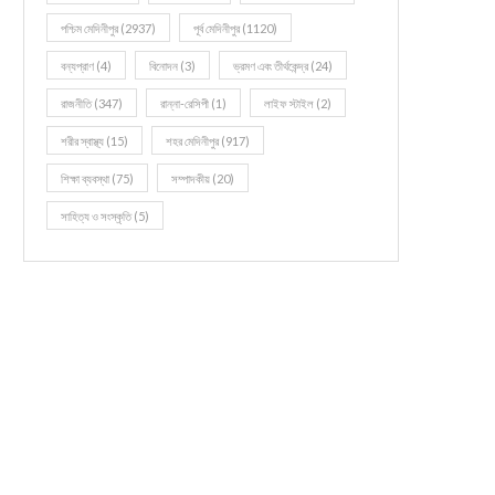
পশ্চিম মেদিনীপুর
(2937)
পূর্ব মেদিনীপুর
(1120)
বন্যপ্রাণ
(4)
বিনোদন
(3)
ভ্রমণ এবং তীর্থকেন্দ্র
(24)
রাজনীতি
(347)
রান্না-রেসিপী
(1)
লাইফ স্টাইল
(2)
শরীর স্বাস্থ্য
(15)
শহর মেদিনীপুর
(917)
শিক্ষা ব্যবস্থা
(75)
সম্পাদকীয়
(20)
সাহিত্য ও সংস্কৃতি
(5)