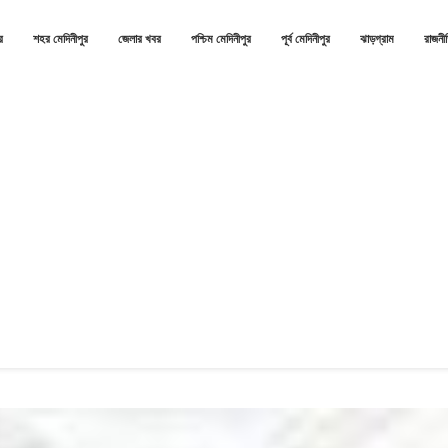
র
শহর মেদিনীপুর
জেলার খবর
পশ্চিম মেদিনীপুর
পূর্ব মেদিনীপুর
ঝাড়গ্রাম
রাজনী