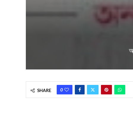
আ
0
SHARE