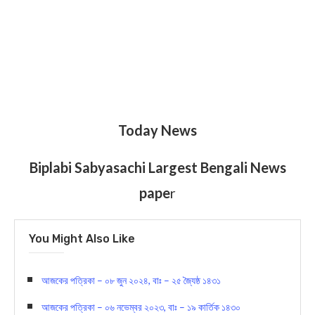
Today News
Biplabi Sabyasachi Largest Bengali News
pape
r
You Might Also Like
আজকের পত্রিকা – ০৮ জুন ২০২৪, বাঃ – ২৫ জ্যৈষ্ঠ ১৪৩১
আজকের পত্রিকা – ০৬ নভেম্বর ২০২৩, বাঃ – ১৯ কার্তিক ১৪৩০