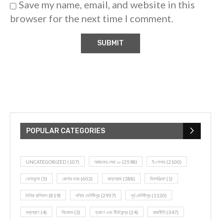
Save my name, email, and website in this
browser for the next time I comment.
POPULAR CATEGORIES
UNCATEGORIZED
(107)
আজকের সেরা ১০
(2598)
ই-পেপার
(2100)
খেলাধূলো
(5)
জেলার খবর
(602)
ঝাড়গ্রাম
(388)
দিনপঞ্জিকা
(1)
দৈনিক রাশিফল
(819)
পশ্চিম মেদিনীপুর
(2937)
পূর্ব মেদিনীপুর
(1120)
বন্যপ্রাণ
(4)
বিনোদন
(3)
ভ্রমণ এবং তীর্থকেন্দ্র
(24)
রাজনীতি
(347)