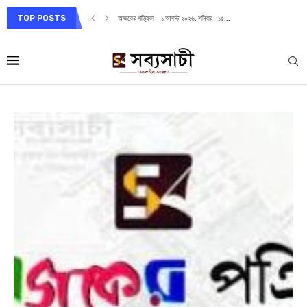
TOP POSTS
আজকের পত্রিকা – ১ আগস্ট ২০২৬, শনিবার– ১৫...