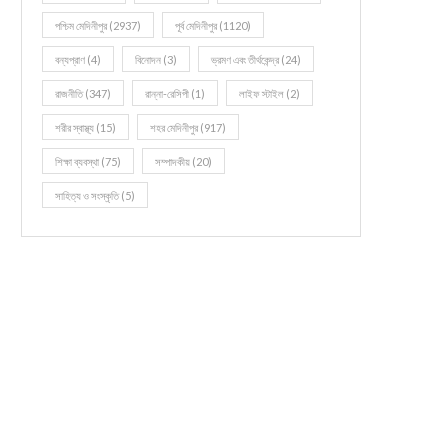
পশ্চিম মেদিনীপুর
(2937)
পূর্ব মেদিনীপুর
(1120)
বন্যপ্রাণ
(4)
বিনোদন
(3)
ভ্রমণ এবং তীর্থকেন্দ্র
(24)
রাজনীতি
(347)
রান্না-রেসিপী
(1)
লাইফ স্টাইল
(2)
শরীর স্বাস্থ্য
(15)
শহর মেদিনীপুর
(917)
শিক্ষা ব্যবস্থা
(75)
সম্পাদকীয়
(20)
সাহিত্য ও সংস্কৃতি
(5)