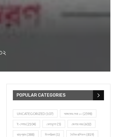
৪৩২
POPULAR CATEGORIES
UNCATEGORIZED
(107)
আজকের সেরা ১০
(2598)
ই-পেপার
(2104)
খেলাধূলো
(5)
জেলার খবর
(602)
ঝাড়গ্রাম
(388)
দিনপঞ্জিকা
(1)
দৈনিক রাশিফল
(819)