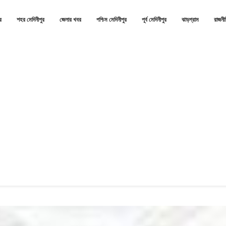
র
শহর মেদিনীপুর
জেলার খবর
পশ্চিম মেদিনীপুর
পূর্ব মেদিনীপুর
ঝাড়গ্রাম
রাজনী