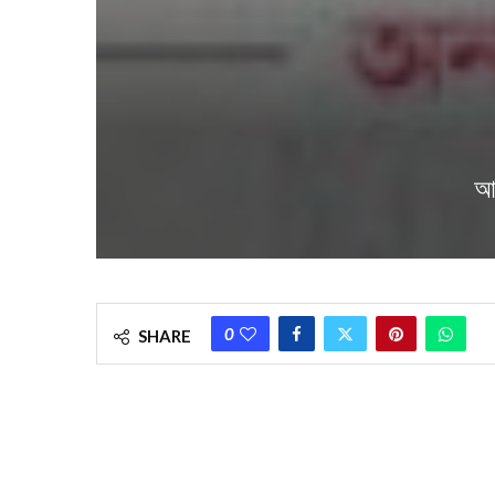
আজ
0
SHARE