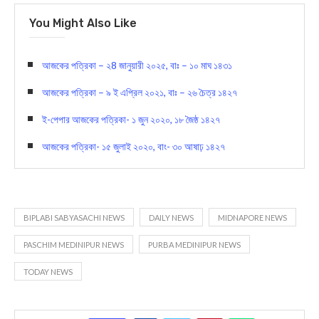
You Might Also Like
আজকের পত্রিকা – ২8 জানুয়ারী ২০২৫, বাঃ – ১০ মাঘ ১৪৩১
আজকের পত্রিকা – ৯ ই এপ্রিল ২০২১, বাঃ – ২৬ চৈত্র ১৪২৭
ই-পেপার আজকের পত্রিকা- ১ জুন ২০২০, ১৮ জৈষ্ঠ ১৪২৭
আজকের পত্রিকা- ১৫ জুলাই ২০২০, বাং- ৩০ আষাঢ় ১৪২৭
BIPLABI SABYASACHI NEWS
DAILY NEWS
MIDNAPORE NEWS
PASCHIM MEDINIPUR NEWS
PURBA MEDINIPUR NEWS
TODAY NEWS