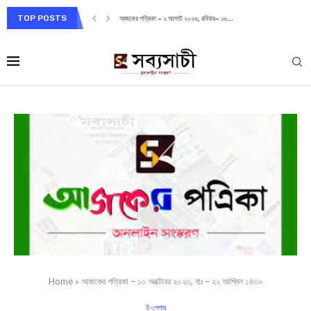
TOP POSTS
আজকের পত্রিকা – ২ আগস্ট ২০২৬, রবিবার– ১৬...
Home
»
আজকের পত্রিকা – ১০ অক্টোবর ২০২৩, বাঃ – ২২ আশ্বিন ১৪৩০
ই-পেপার