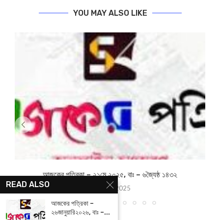
YOU MAY ALSO LIKE
আজকের পত্রিকা – ২১মে ২০২৫, বাঃ – ৬জ্যৈষ্ঠ ১৪৩২
READ ALSO
May 21, 2025
আজকের পত্রিকা –
২৬জানুয়ারি২০২৬, বাঃ –...