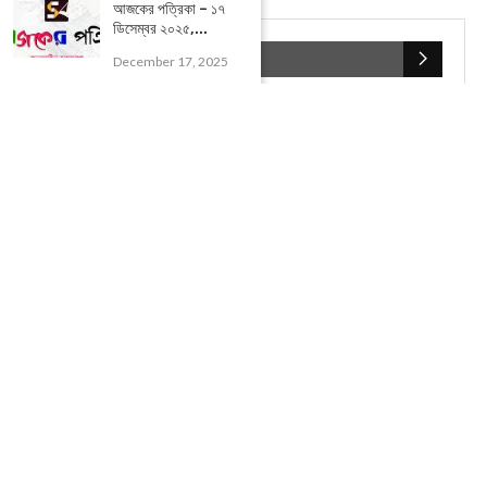
আজকের পত্রিকা – ১৭
ডিসেম্বর ২০২৫,...
POPULAR CATEGORIES
December 17, 2025
UNCATEGORIZED
(107)
আজকের সেরা ১০
(2598)
ই-পেপার
(2106)
খেলাধূলো
(5)
জেলার খবর
(602)
ঝাড়গ্রাম
(388)
দিনপঞ্জিকা
(1)
দৈনিক রাশিফল
(819)
পশ্চিম মেদিনীপুর
(2937)
পূর্ব মেদিনীপুর
(1120)
বন্যপ্রাণ
(4)
বিনোদন
(3)
ভ্রমণ এবং তীর্থকেন্দ্র
(24)
রাজনীতি
(347)
রান্না-রেসিপী
(1)
লাইফ স্টাইল
(2)
শরীর স্বাস্থ্য
(15)
শহর মেদিনীপুর
(917)
শিক্ষা ব্যবস্থা
(75)
সম্পাদকীয়
(20)
সাহিত্য ও সংস্কৃতি
(5)