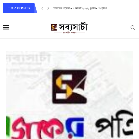
TOP POSTS
আজকের পত্রিকা – ৫ আগস্ট ২০২৬, বুধবার– ১৯শ্রাবণ...