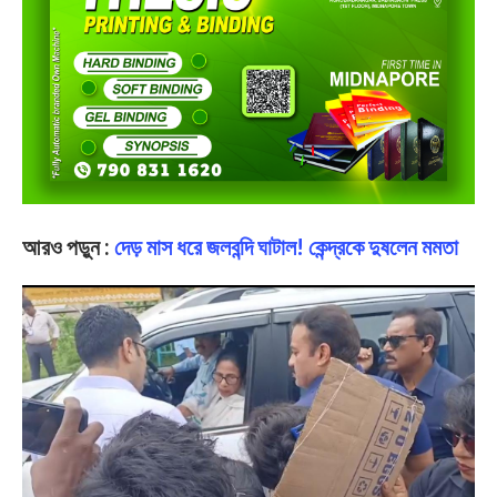
আরও পড়ুন :
দেড় মাস ধরে জলবন্দি ঘাটাল! কেন্দ্রকে দুষলেন মমতা