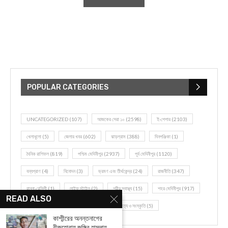
POPULAR CATEGORIES
UNCATEGORIZED
(107)
আজকের সেরা ১০
(2598)
ই-পেপার
(2103)
খেলাধূলো
(5)
জেলার খবর
(602)
ঝাড়গ্রাম
(388)
দিনপঞ্জিকা
(1)
দৈনিক রাশিফল
(819)
পশ্চিম মেদিনীপুর
(2937)
পূর্ব মেদিনীপুর
(1120)
বন্যপ্রাণ
(4)
বিনোদন
(3)
ভ্রমণ এবং তীর্থকেন্দ্র
(24)
রাজনীতি
(347)
রান্না-রেসিপী
(1)
লাইফ স্টাইল
(2)
শরীর স্বাস্থ্য
(15)
শহর মেদিনীপুর
(917)
READ ALSO
শিক্ষা ব্যবস্থা
(75)
সম্পাদকীয়
(20)
সাহিত্য ও সংস্কৃতি
(5)
কাশ্মীরের অনন্তনাগের
বীজহোরায় জঙ্গির হামলায়