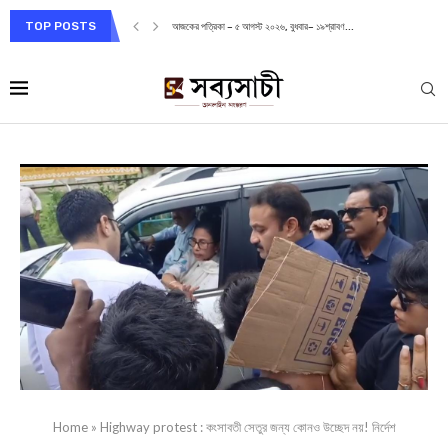
TOP POSTS
আজকের পত্রিকা – ৫ আগস্ট ২০২৬, বুধবার– ১৯শ্রাবণ...
Home
»
Highway protest : কংসাবতী সেতুর জন্য কোনও উচ্ছেদ নয়! নির্দেশ