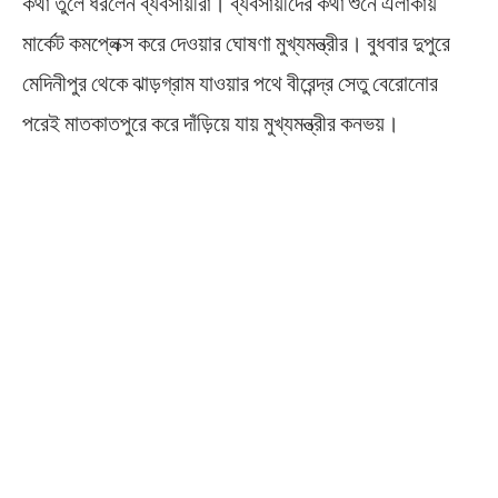
কথা তুলে ধরলেন ব্যবসায়ীরা। ব্যবসায়ীদের কথা শুনে এলাকায়
মার্কেট কমপ্লেক্স করে দেওয়ার ঘোষণা মুখ্যমন্ত্রীর। বুধবার দুপুরে
মেদিনীপুর থেকে ঝাড়গ্রাম যাওয়ার পথে বীরেন্দ্র সেতু বেরোনোর
পরেই মাতকাতপুরে করে দাঁড়িয়ে যায় মুখ্যমন্ত্রীর কনভয়।