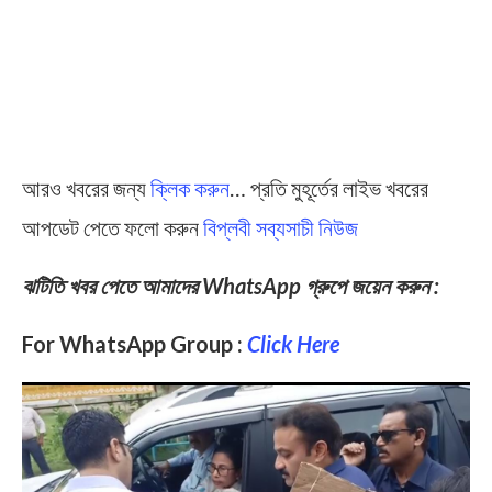
আরও খবরের জন্য
ক্লিক করুন
… প্রতি মুহূর্তের লাইভ খবরের
আপডেট পেতে ফলো করুন
বিপ্লবী সব্যসাচী নিউজ
ঝটিতি খবর পেতে আমাদের WhatsApp গ্রুপে জয়েন করুন :
For WhatsApp Group :
Click Here