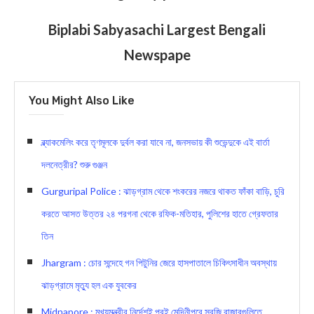
Biplabi Sabyasachi Largest Bengali
Newspape
You Might Also Like
ব্ল্যাকমেলিং করে তৃণমূলকে দুর্বল করা যাবে না, জনসভায় কী শুভেন্দুকে এই বার্তা
দলনেত্রীর? শুরু গুঞ্জন
Gurguripal Police : ঝাড়গ্রাম থেকে শংকরের নজরে থাকত ফাঁকা বাড়ি, চুরি
করতে আসত উত্তর ২৪ পরগনা থেকে রফিক-মতিহার, পুলিশের হাতে গ্রেফতার
তিন
Jhargram : চোর সন্দেহে গন পিটুনির জেরে হাসপাতালে চিকিৎসাধীন অবস্থায়
ঝাড়গ্রামে মৃত্যু হল এক যুবকের
Midnapore : মুখ্যমন্ত্রীর নির্দেশই পরই মেদিনীপুরে সবজি বাজারগুলিতে