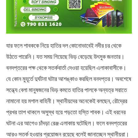
যার ফলে শাবককে নিয়ে হাতির দল কোনোভাবেই নদীর চর থেকে
উঠতে পারেনি। যত সময় গিয়েছে ভিড় বেড়েছে উৎসুক জনতার।
বনদপ্তরের পক্ষ থেকে সতর্কবার্তা দেওয়া হয়েছিল এলাকাবাসীকে।
যে কোন মুহূর্তে দুর্ঘটনা ঘটার আশঙ্কাও করছিল বনদপ্তর। অবশেষে
সন্ধ্যে বেলা মানুষজনের ভিড় কমতে হাতির পালকে অন্যত্র সরাতে
নামানো হয় মশাল বাহিনী। স্থানীয়দের অনেকেই বলছেন, রৌদ্রের
প্রখর তাপ থাকলে অসুস্থ হয়ে পড়তো হস্তি শাবক। এই ধরনের
ঘটনা এর আগেও চাঁদড়া রেঞ্জ এলাকায় ঘটেছিল। ফলে বনদপ্তরের
আরও সতর্ক হওয়ার প্রয়োজন রয়েছে বলেই জানাচ্ছেন স্থানীয়রা।