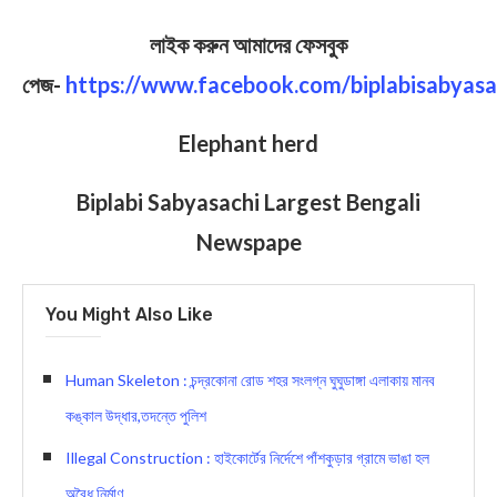
লাইক করুন আমাদের ফেসবুক
পেজ-
https://www.facebook.com/biplabisabyasa
Elephant herd
Biplabi Sabyasachi Largest Bengali
Newspape
You Might Also Like
Human Skeleton : চন্দ্রকোনা রোড শহর সংলগ্ন ঘুঘুডাঙ্গা এলাকায় মানব
কঙ্কাল উদ্ধার,তদন্তে পুলিশ
Illegal Construction : হাইকোর্টের নির্দেশে পাঁশকুড়ার গ্রামে ভাঙা হল
অবৈধ নির্মাণ