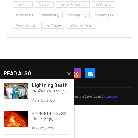
বন্যপ্রাণ
(4)
বিনোদন
(3)
ভ্রমণ এবং তীর্থকেন্দ্র
(24)
রাজনীতি
(347)
রান্না-রেসিপী
(1)
লাইফ স্টাইল
(2)
শরীর স্বাস্থ্য
(15)
শহর মেদিনীপুর
(917)
শিক্ষা ব্যবস্থা
(75)
সম্পাদকীয়
(20)
সাহিত্য ও সংস্কৃতি
(5)
READ ALSO
Lightning Death :
শালবনীতে বজ্রপাতে মৃত...
@2021 - All Right Reserved. Designed and Developed by
Zapuza
April 18, 2025
ভয়ানকভাবে বাড়তে চলেছে
শীত, বিশ্ব জুড়ে...
May 22, 2020