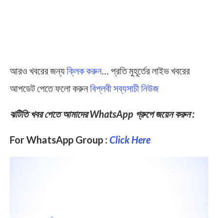
আরও খবরের জন্য
ক্লিক করুন
… প্রতি মুহূর্তের লাইভ খবরের
আপডেট পেতে ফলো করুন
বিপ্লবী সব্যসাচী নিউজ
ঝটিতি খবর পেতে আমাদের WhatsApp গ্রুপে জয়েন করুন :
For WhatsApp Group :
Click Here