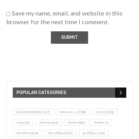
Save my name, email, and website in this
browser for the next time I comment.
POPULAR CATEGORIES
UNCATEGORIZED
(107)
আজকের সেরা ১০
(2598)
ই-পেপার
(2100)
খেলাধূলো
(5)
জেলার খবর
(602)
ঝাড়গ্রাম
(388)
দিনপঞ্জিকা
(1)
দৈনিক রাশিফল
(819)
পশ্চিম মেদিনীপুর
(2937)
পূর্ব মেদিনীপুর
(1120)