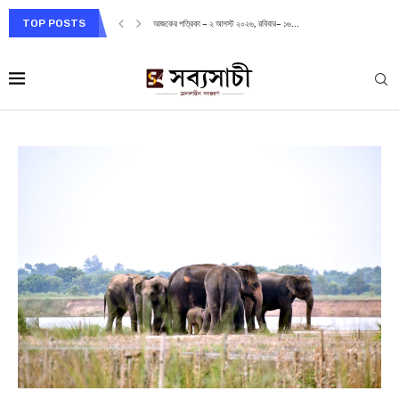
TOP POSTS
আজকের পত্রিকা – ২ আগস্ট ২০২৬, রবিবার– ১৬...