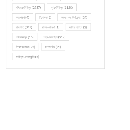
পশ্চিম মেদিনীপুর
(2937)
পূর্ব মেদিনীপুর
(1120)
বন্যপ্রাণ
(4)
বিনোদন
(3)
ভ্রমণ এবং তীর্থকেন্দ্র
(24)
রাজনীতি
(347)
রান্না-রেসিপী
(1)
লাইফ স্টাইল
(2)
শরীর স্বাস্থ্য
(15)
শহর মেদিনীপুর
(917)
শিক্ষা ব্যবস্থা
(75)
সম্পাদকীয়
(20)
সাহিত্য ও সংস্কৃতি
(5)