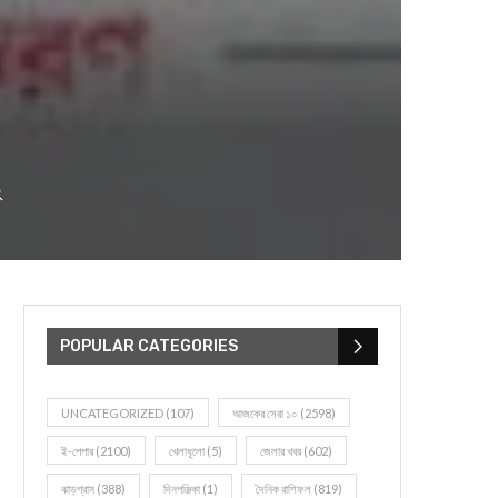
২
POPULAR CATEGORIES
UNCATEGORIZED
(107)
আজকের সেরা ১০
(2598)
ই-পেপার
(2100)
খেলাধূলো
(5)
জেলার খবর
(602)
ঝাড়গ্রাম
(388)
দিনপঞ্জিকা
(1)
দৈনিক রাশিফল
(819)