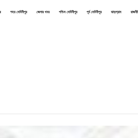
র
শহর মেদিনীপুর
জেলার খবর
পশ্চিম মেদিনীপুর
পূর্ব মেদিনীপুর
ঝাড়গ্রাম
রাজনী