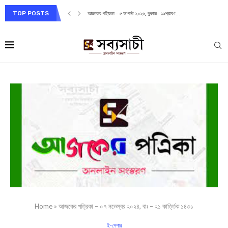
TOP POSTS
আজকের পত্রিকা – ৫ আগস্ট ২০২৬, বুধবার– ১৯শ্রাবণ...
Home
»
আজকের পত্রিকা – ০৭ নভেম্বর ২০২৪, বাঃ – ২১ কার্ত্তিক ১৪৩১
ই-পেপার