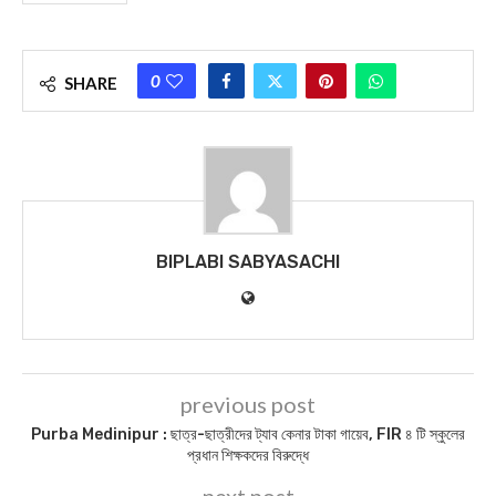
আজকের পত্রিকা- ১৩ ফেব্রুইয়ারী ২০২১, বাং- ৩০ মাঘ ১৪২৭
Today News : আজকের পত্রিকা – ২৫ এপ্রিল ২০২২, বাঃ – ১১ বৈশাখ
১৪২৯
Today News : আজকের পত্রিকা – ২৮ আগস্ট ২০২২, বাঃ – ১১ ভাদ্র
১৪২৯
আজকের পত্রিকা – ২২ মে ২০২৪, বাঃ – ০৮ জ্যৈষ্ঠ ১৪৩১
BIPLABI SABYASACHI NEWS
DAILY NEWS
MIDNAPORE NEWS
PASCHIM MEDINIPUR NEWS
PURBA MEDINIPUR NEWS
TODAY NEWS
0