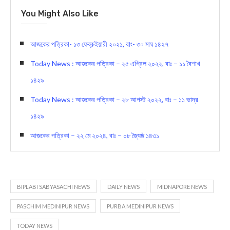
Today News
– Biplabi Sabyasachi Largest
Bengali Newspaper
You Might Also Like