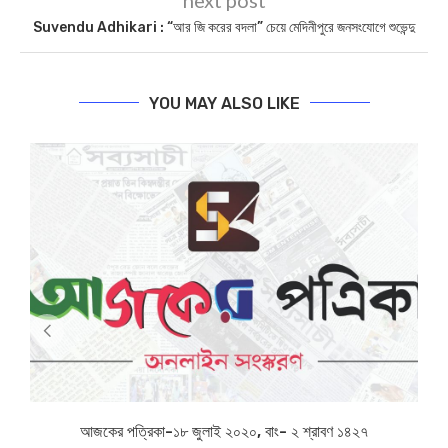
SHARE
BIPLABI SABYASACHI
previous post
Purba Medinipur : ছাত্র-ছাত্রীদের ট্যাব কেনার টাকা গায়েব, FIR ৪ টি স্কুলের
প্রধান শিক্ষকদের বিরুদ্ধে
next post
Suvendu Adhikari : “আর জি করের বদলা” চেয়ে মেদিনীপুরে জনসংযোগে শুভেন্দু