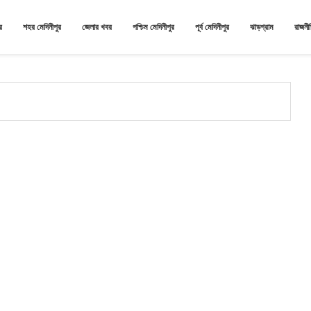
র
শহর মেদিনীপুর
জেলার খবর
পশ্চিম মেদিনীপুর
পূর্ব মেদিনীপুর
ঝাড়গ্রাম
রাজনী