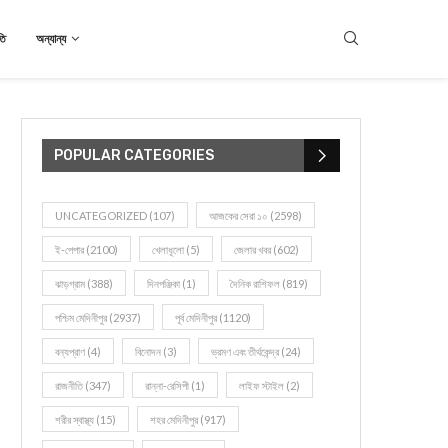
তি
অন্যান্য
POPULAR CATEGORIES
UNCATEGORIZED
(107)
আজকের সেরা ১০
(2598)
ই-পেপার
(2100)
খেলাধূলো
(5)
জেলার খবর
(602)
ঝাড়গ্রাম
(388)
দিনপঞ্জিকা
(1)
দৈনিক রাশিফল
(819)
পশ্চিম মেদিনীপুর
(2937)
পূর্ব মেদিনীপুর
(1120)
বন্যপ্রাণ
(4)
বিনোদন
(3)
ভ্রমণ এবং তীর্থকেন্দ্র
(24)
রাজনীতি
(347)
রান্না-রেসিপী
(1)
লাইফ স্টাইল
(2)
শরীর স্বাস্থ্য
(15)
শহর মেদিনীপুর
(917)