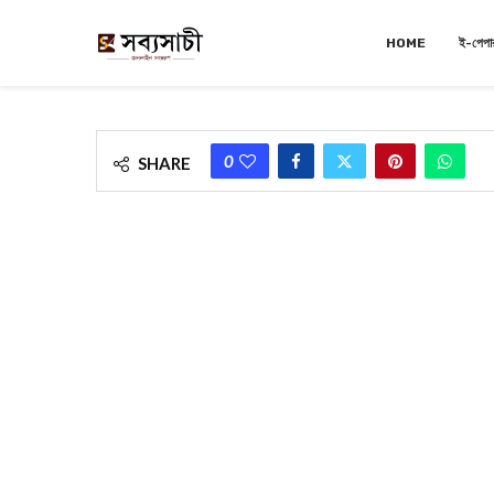
HOME
ই-পেপা
0
SHARE