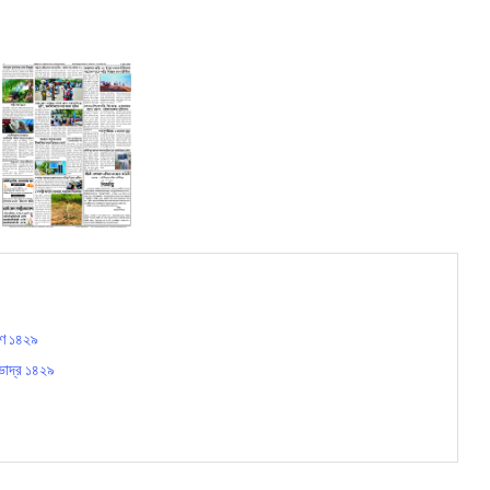
বণ ১৪২৯
ভাদ্র ১৪২৯