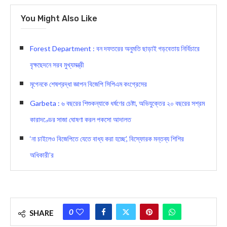
You Might Also Like
Forest Department : বন দফতরের অনুমতি ছাড়াই গড়বেতায় নির্বিচারে
বৃক্ষছেদনে সরব মুখ্যমন্ত্রী
মৃগেনকে শেষশ্রদ্ধা জ্ঞাপন বিজেপি সিপিএম কংগ্রেসের
Garbeta : ৬ বছরের শিশুকন্যাকে ধর্ষণের চেষ্টা, অভিযুক্তের ২০ বছরের সশ্রম
কারাদণ্ডের সাজা ঘোষণা করল পকসো আদালত
‘না চাইলেও বিজেপিতে যেতে বাধ্য করা হচ্ছে’, বিস্ফোরক মন্তব্য শিশির
অধিকারী’র
0
SHARE