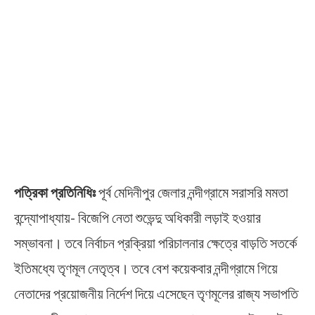
পত্রিকা প্রতিনিধিঃ
পূর্ব মেদিনীপুর জেলার নন্দীগ্রামে সরাসরি মমতা
বন্দ্যোপাধ্যায়- বিজেপি নেতা শুভেন্দু অধিকারী লড়াই হওয়ার
সম্ভাবনা। তবে নির্বাচন প্রক্রিয়া পরিচালনার ক্ষেত্রে বাড়তি সতর্কে
ইতিমধ্যে তৃণমূল নেতৃত্ব। তবে বেশ কয়েকবার নন্দীগ্রামে গিয়ে
নেতাদের প্রয়োজনীয় নির্দেশ দিয়ে এসেছেন তৃণমূলের রাজ্য সভাপতি