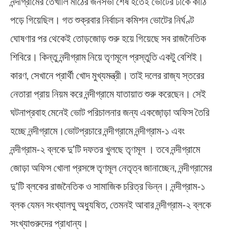
নন্দীগ্রামের তেখালি মাঠের জনসভা শেষ হতেই ভোটের ঢাকে কাঠি
পড়ে গিয়েছিল। গত শুক্রবার নির্বাচন কমিশন ভোটের নির্ঘণ্ট
ঘোষণার পর থেকেই তোড়জোড় শুরু হয়ে গিয়েছে সব রাজনৈতিক
শিবিরে। কিন্তু নন্দীগ্রাম নিয়ে তৃণমূলে প্রস্তুতি একটু বেশিই।
কারণ, সেখানে প্রার্থী খোদ মুখ্যমন্ত্রী। তাই দলের রাজ্য স্তরের
নেতারা প্রায় নিয়ম করে নন্দীগ্রামে যাতায়াত শুরু করেছেন। সেই
ঘটনাপ্রবাহ মেনেই ভোট পরিচালনার জন্য একজো়ড়া অফিস তৈরি
হচ্ছে নন্দীগ্রামে।ভোটপ্রচারে নন্দীগ্রামে নন্দীগ্রাম-১ এবং
নন্দীগ্রাম-২ ব্লকে দু’টি দফতর খুলছে তৃণমূল । তবে নন্দীগ্রামে
জোড়া অফিস খোলা প্রসঙ্গে তৃণমূল নেতৃত্ব জানাচ্ছেন, নন্দীগ্রামের
দু’টি ব্লকের রাজনৈতিক ও সামাজিক চরিত্র ভিন্ন। নন্দীগ্রাম-১
ব্লক যেমন সংখ্যালঘু অধ্যুষিত, তেমনই আবার নন্দীগ্রাম-২ ব্লকে
সংখ্যাগুরুদের প্রাধান্য।