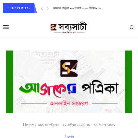
TOP POSTS
আজকের পত্রিকা – ২ আগস্ট ২০২৬, রবিবার– ১৬...
Home
»
আজকের পত্রিকা – ২৮ এপ্রিল ২০২৪, বাঃ – ১৫ বৈশাখ ১৪৩১
ই-পেপার