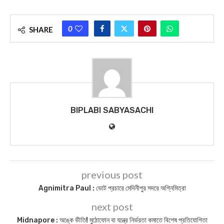
You Might Also Like
আজকের পত্রিকা – ৩ ফেব্রুয়ারী ২০২৫, বাঃ – ২০ মাঘ ১৪৩১
আজকের পত্রিকা – ১৪ ডিসেম্বর ২০২৩, বাঃ – ২৬ অগ্রহায়ণ ১৪৩০
Today News : আজকের পত্রিকা – ০৭ মার্চ ২০২২, বাঃ – ২২ ফাল্গুন ১৪২৮
Today News : আজকের পত্রিকা – ২০মার্চ ২০২২, বাঃ – ০৫ চৈত্র ১৪২৮
BIPLABI SABYASACHI NEWS
DAILY NEWS
MIDNAPORE NEWS
PASCHIM MEDINIPUR NEWS
PURBA MEDINIPUR NEWS
TODAY NEWS
0
SHARE