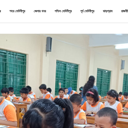
র
শহর মেদিনীপুর
জেলার খবর
পশ্চিম মেদিনীপুর
পূর্ব মেদিনীপুর
ঝাড়গ্রাম
রাজনী