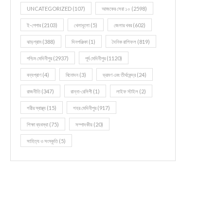
UNCATEGORIZED
(107)
আজকের সেরা ১০
(2598)
ই-পেপার
(2103)
খেলাধূলো
(5)
জেলার খবর
(602)
ঝাড়গ্রাম
(388)
দিনপঞ্জিকা
(1)
দৈনিক রাশিফল
(819)
পশ্চিম মেদিনীপুর
(2937)
পূর্ব মেদিনীপুর
(1120)
বন্যপ্রাণ
(4)
বিনোদন
(3)
ভ্রমণ এবং তীর্থকেন্দ্র
(24)
রাজনীতি
(347)
রান্না-রেসিপী
(1)
লাইফ স্টাইল
(2)
শরীর স্বাস্থ্য
(15)
শহর মেদিনীপুর
(917)
শিক্ষা ব্যবস্থা
(75)
সম্পাদকীয়
(20)
সাহিত্য ও সংস্কৃতি
(5)