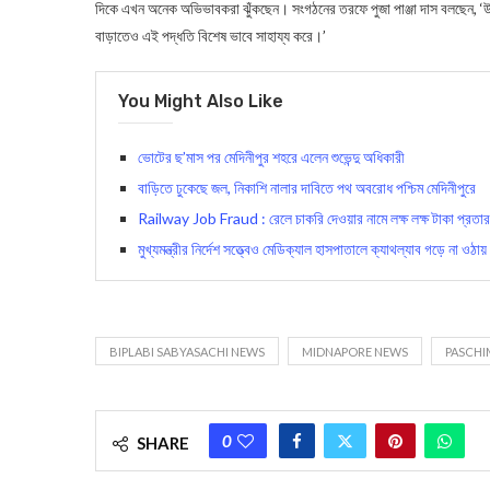
দিকে এখন অনেক অভিভাবকরা ঝুঁকছেন। সংগঠনের তরফে পুজা পাঞ্জা দাস বলছেন, ‘উজ্বল
বাড়াতেও এই পদ্ধতি বিশেষ ভাবে সাহায্য করে।’
You Might Also Like
ভোটের ছ’মাস পর মেদিনীপুর শহরে এলেন শুভেন্দু অধিকারী
বাড়িতে ঢুকেছে জল, নিকাশি নালার দাবিতে পথ অবরোধ পশ্চিম মেদিনীপুরে
Railway Job Fraud : রেলে চাকরি দেওয়ার নামে লক্ষ লক্ষ টাকা প্রতার
মুখ্যমন্ত্রীর নির্দেশ সত্ত্বেও মেডিক্যাল হাসপাতালে ক্যাথল্যাব গড়ে না ওঠায়
BIPLABI SABYASACHI NEWS
MIDNAPORE NEWS
PASCHI
0
SHARE