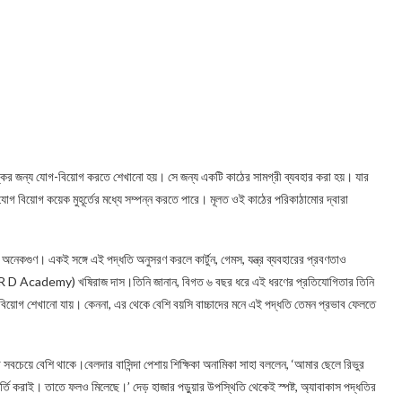
অঙ্কের জন্য যোগ-বিয়োগ করতে শেখানো হয়। সে জন্য একটি কাঠের সামগ্রী ব্যবহার করা হয়। যার
োগ বিয়োগ কয়েক মুহূর্তের মধ্যে সম্পন্ন করতে পারে। মূলত ওই কাঠের পরিকাঠামোর দ্বারা
যায় অনেকগুণ। একই সঙ্গে এই পদ্ধতি অনুসরণ করলে কার্টুন, গেমস, যন্ত্র ব্যবহারের প্রবণতাও
্ণধার (R D Academy) খষিরাজ দাস।তিনি জানান, বিগত ৬ বছর ধরে এই ধরণের প্রতিযোগিত‍ার তিনি
োগ শেখানো যায়। কেননা, এর থেকে বেশি বয়সি বাচ্চাদের মনে এই পদ্ধতি তেমন প্রভাব ফেলতে
 সবচেয়ে বেশি থাকে।বেলদার বাসিন্দা পেশায় শিক্ষিকা অনামিকা সাহা বললেন, ‘আমার ছেলে রিভুর
্তি করাই। তাতে ফলও মিলেছে।’ দেড় হাজার পড়ুয়ার উপস্থিতি থেকেই স্পষ্ট, অ্যাবাকাস পদ্ধতির