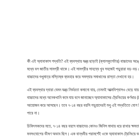
কী এই অ্যাবাকাস পদ্ধতি? এই ব্যবস্থায় যন্ত্র ছাড়াই (ক্যালকুলেটার) বাচ্চাদের 
মধ্যে বল জাতীয় সামগ্রী থাকে। এই সামগ্রীর সাহয্যে খুব সহজেই পড়ুয়ারা বড়-বড় য
বাচ্চাদের শুধুমাত্র মস্তিষ্ক ব্যবহার করে সমস্যার সমাধানের রাস্তা দেখানো হয়।
এই ব্যবস্থার দ্বারা যেমন যন্ত্র নির্ভরতা কমানো যায়, তেমনই আত্মবিশ্বাসও বেড়ে 
বাচ্চাদের মধ্যে অনেকখানি কমে যায় বলে জানাচ্ছেন অ্যাবাকাসের ট্রেনিংয়ের কর
আয়োজন করে আসছেন। তবে ৭-১৪ বছর বয়সি পড়ুয়াদেরই শুধু এই পদ্ধতিতে যোগ বিয়
পারে না।
চিকিৎসকদের মতে, ৭-১৪ বছর বয়সে বাচ্চাদের কোনও জিনিস মাথায় ধরে রাখার ক্ষমতা
মনসংযোগের ভীষণ অভাব ছিল। এক বান্ধবীর পরামর্শেই ওকে অ্যাবাকাস ট্রেনিংয়ে ভর