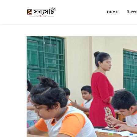
HOME
ই-পেপা