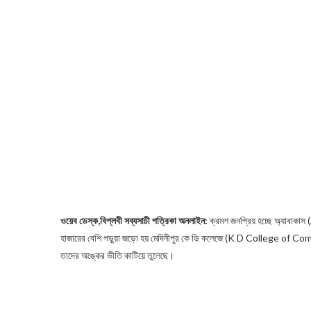
ওয়েব ডেস্ক,বিপ্লবী সব্যসাচী পত্রিকা অনলাইন:
ক্রমশ জনপ্রিয় হচ্ছে অ্যাবাকাস 
হাজারের বেশি পড়ুয়া জড়ো হয় মেদিনীপুর কে ডি কলেজে (K D College of Comm
তাদের অঙ্কের ভীতি কাটিয়ে তুলেছে।