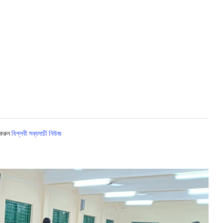
 করুন
বিপ্লবী সব্যসাচী নিউজ