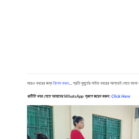
আরও খবরের জন্য
ক্লিক করুন
… প্রতি মুহূর্তের লাইভ খবরের আপডেট পেতে ফলো
ঝটিতি খবর পেতে আমাদের WhatsApp গ্রুপে জয়েন করুন :
Click Here