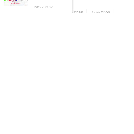
June 22, 2023
UNCATEGORIZED
(107)
আজকের সেরা ১০
(2598)
ই-পেপার
(2100)
খেলাধূলো
(5)
জেলার খবর
(602)
ঝাড়গ্রাম
(388)
দিনপঞ্জিকা
(1)
দৈনিক রাশিফল
(819)
পশ্চিম মেদিনীপুর
(2937)
পূর্ব মেদিনীপুর
(1120)
বন্যপ্রাণ
(4)
বিনোদন
(3)
ভ্রমণ এবং তীর্থকেন্দ্র
(24)
রাজনীতি
(347)
রান্না-রেসিপী
(1)
লাইফ স্টাইল
(2)
শরীর স্বাস্থ্য
(15)
শহর মেদিনীপুর
(917)
শিক্ষা ব্যবস্থা
(75)
সম্পাদকীয়
(20)
সাহিত্য ও সংস্কৃতি
(5)
@2021 - All Right Reserved. Designed and Developed by
Zapuza