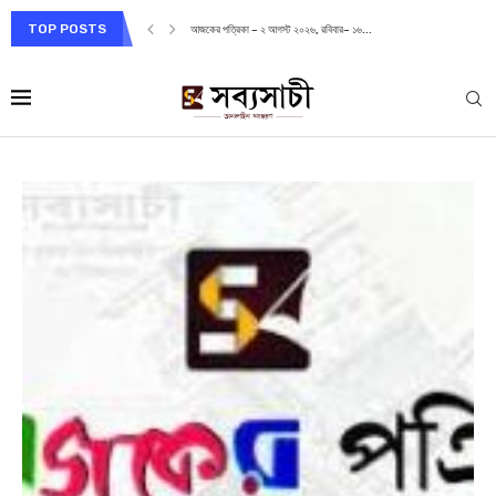
TOP POSTS
আজকের পত্রিকা – ২ আগস্ট ২০২৬, রবিবার– ১৬...