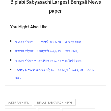
Biplabi Sabyasachi Largest Bengali News
paper
You Might Also Like
আজকের পত্রিকা – ২৭ আগস্ট ২০২৪, বাঃ – ১০ ভাদ্র ১৪৩১
আজকের পত্রিকা – ১৭জানুযারি ২০২৬, বাঃ – ৩মাঘ ১৪৩২
আজকের পত্রিকা – ২৮ এপ্রিল ২০২৫, বাঃ – ১৪ বৈশাখ ১৪৩২
Today News: আজকের পত্রিকা – ১৫ জানুয়ারি ২০২২, বাঃ – ০১ মাঘ
১৪২৮
AJKER RASHIFAL
BIPLABI SABYASACHI NEWS