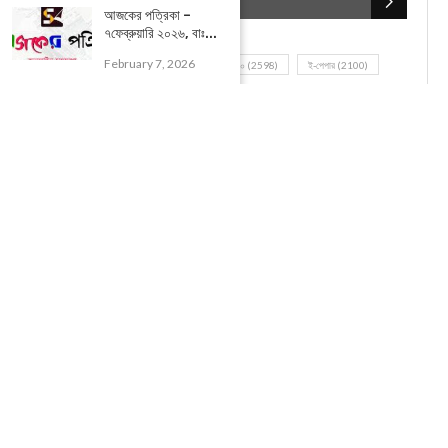
POPULAR CATEGORIES
আজকের পত্রিকা –
৭ফেব্রুয়ারি ২০২৬, বাঃ...
February 7, 2026
UNCATEGORIZED
(107)
আজকের সেরা ১০
(2598)
ই-পেপার
(2100)
খেলাধূলো
(5)
জেলার খবর
(602)
ঝাড়গ্রাম
(388)
দিনপঞ্জিকা
(1)
দৈনিক রাশিফল
(819)
পশ্চিম মেদিনীপুর
(2937)
পূর্ব মেদিনীপুর
(1120)
বন্যপ্রাণ
(4)
বিনোদন
(3)
ভ্রমণ এবং তীর্থকেন্দ্র
(24)
রাজনীতি
(347)
রান্না-রেসিপী
(1)
লাইফ স্টাইল
(2)
শরীর স্বাস্থ্য
(15)
শহর মেদিনীপুর
(917)
শিক্ষা ব্যবস্থা
(75)
সম্পাদকীয়
(20)
সাহিত্য ও সংস্কৃতি
(5)