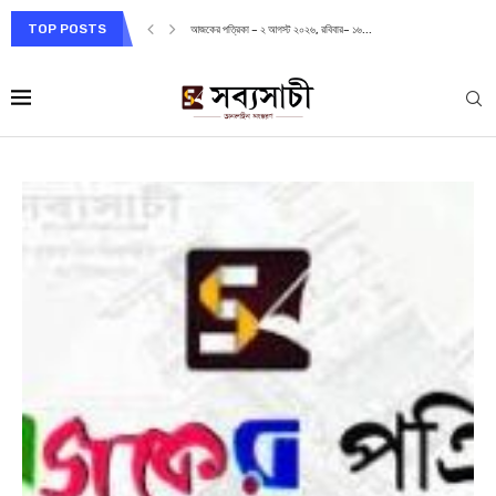
TOP POSTS
আজকের পত্রিকা – ২ আগস্ট ২০২৬, রবিবার– ১৬...