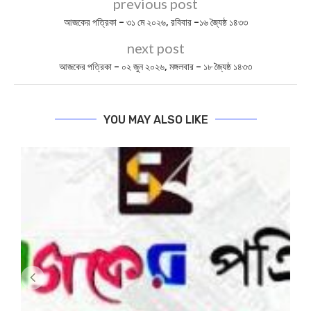
previous post
আজকের পত্রিকা – ৩১ মে ২০২৬, রবিবার –১৬ জ্যৈষ্ঠ ১৪৩৩
next post
আজকের পত্রিকা – ০২ জুন ২০২৬, মঙ্গলবার – ১৮ জ্যৈষ্ঠ ১৪৩৩
YOU MAY ALSO LIKE