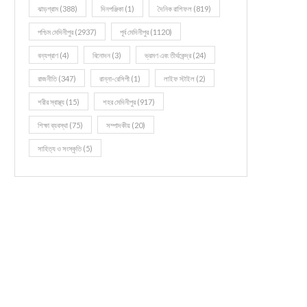
ঝাড়গ্রাম
(388)
দিনপঞ্জিকা
(1)
দৈনিক রাশিফল
(819)
পশ্চিম মেদিনীপুর
(2937)
পূর্ব মেদিনীপুর
(1120)
বন্যপ্রাণ
(4)
বিনোদন
(3)
ভ্রমণ এবং তীর্থকেন্দ্র
(24)
রাজনীতি
(347)
রান্না-রেসিপী
(1)
লাইফ স্টাইল
(2)
শরীর স্বাস্থ্য
(15)
শহর মেদিনীপুর
(917)
শিক্ষা ব্যবস্থা
(75)
সম্পাদকীয়
(20)
সাহিত্য ও সংস্কৃতি
(5)