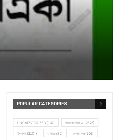
১
POPULAR CATEGORIES
UNCATEGORIZED
(107)
আজকের সেরা ১০
(2598)
ই-পেপার
(2104)
খেলাধূলো
(5)
জেলার খবর
(602)