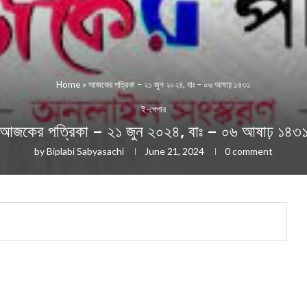
Home
»
আজকের পত্রিকা – ২১ জুন ২০২৪, বাঃ – ০৬ আষাঢ় ১৪৩১
ই-পেপার
আজকের পত্রিকা – ২১ জুন ২০২৪, বাঃ – ০৬ আষাঢ় ১৪৩
by
Biplabi Sabyasachi
June 21, 2024
0 comment