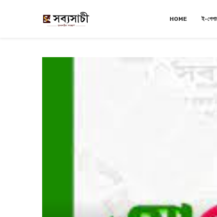
HOME
ই-পেপা