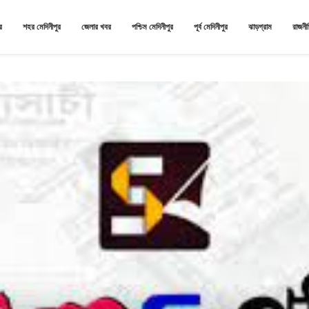
র
শহর মেদিনীপুর
জেলার খবর
পশ্চিম মেদিনীপুর
পূর্ব মেদিনীপুর
ঝাড়গ্রাম
রাজনী