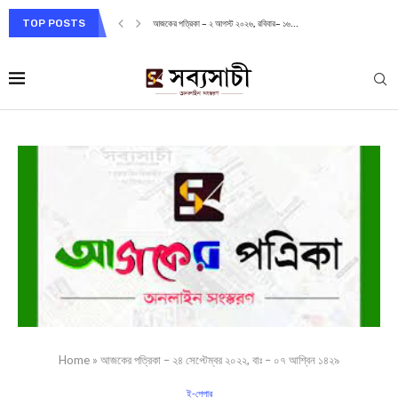
TOP POSTS
আজকের পত্রিকা – ২ আগস্ট ২০২৬, রবিবার– ১৬...
Home
»
আজকের পত্রিকা – ২৪ সেপ্টেম্বর ২০২২, বাঃ – ০৭ আশ্বিন ১৪২৯
ই-পেপার