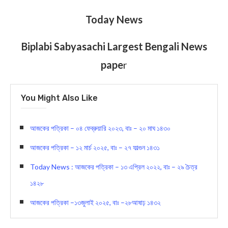
Today News
Biplabi Sabyasachi Largest Bengali News
pape
r
You Might Also Like
আজকের পত্রিকা – ০৪ ফেব্রুয়ারি ২০২৩, বাঃ – ২০ মাঘ ১৪৩০
আজকের পত্রিকা – ১২ মার্চ ২০২৫, বাঃ – ২৭ ফাল্গুন ১৪৩১
Today News : আজকের পত্রিকা – ১৩ এপ্রিল ২০২২, বাঃ – ২৯ চৈত্র
১৪২৮
আজকের পত্রিকা –১৩জুলাই ২০২৫, বাঃ –২৮আষাঢ় ১৪৩২