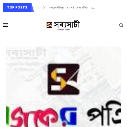
TOP POSTS
আজকের পত্রিকা – ৯ আগস্ট ২০২৬, রবিবার– ২৩...