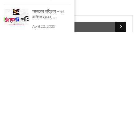
আজকের পত্রিকা – ২২
এপ্রিল ২০২৫,...
April 22, 2025
POPULAR CATEGORIES
UNCATEGORIZED
(107)
আজকের সেরা ১০
(2598)
ই-পেপার
(2107)
খেলাধূলো
(5)
জেলার খবর
(602)
ঝাড়গ্রাম
(388)
দিনপঞ্জিকা
(1)
দৈনিক রাশিফল
(819)
পশ্চিম মেদিনীপুর
(2937)
পূর্ব মেদিনীপুর
(1120)
বন্যপ্রাণ
(4)
বিনোদন
(3)
ভ্রমণ এবং তীর্থকেন্দ্র
(24)
রাজনীতি
(347)
রান্না-রেসিপী
(1)
লাইফ স্টাইল
(2)
শরীর স্বাস্থ্য
(15)
শহর মেদিনীপুর
(917)
শিক্ষা ব্যবস্থা
(75)
সম্পাদকীয়
(20)
সাহিত্য ও সংস্কৃতি
(5)