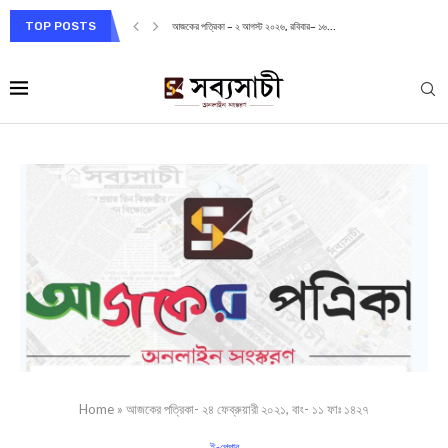
TOP POSTS
আজকের পত্রিকা – ২ আগস্ট ২০২৬, রবিবার– ১৬...
Home
»
আজকের পত্রিকা- ২৪ ফেব্রুয়ারী ২০২১, বাং- ১১ ফাঃ ১৪২৭
ই-পেপার