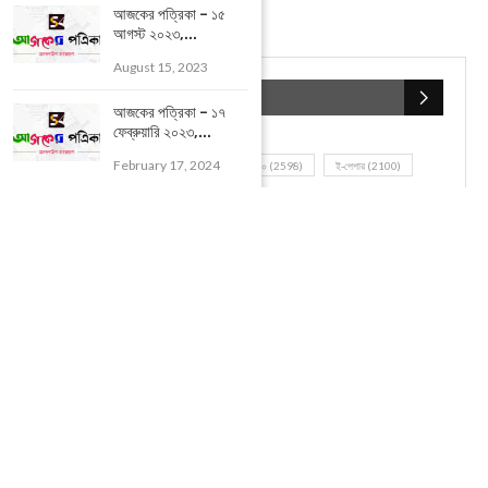
আজকের পত্রিকা – ১৫
আগস্ট ২০২৩,...
August 15, 2023
POPULAR CATEGORIES
আজকের পত্রিকা – ১৭
ফেব্রুয়ারি ২০২৩,...
February 17, 2024
UNCATEGORIZED
(107)
আজকের সেরা ১০
(2598)
ই-পেপার
(2100)
খেলাধূলো
(5)
জেলার খবর
(602)
ঝাড়গ্রাম
(388)
দিনপঞ্জিকা
(1)
দৈনিক রাশিফল
(819)
পশ্চিম মেদিনীপুর
(2937)
পূর্ব মেদিনীপুর
(1120)
বন্যপ্রাণ
(4)
বিনোদন
(3)
ভ্রমণ এবং তীর্থকেন্দ্র
(24)
রাজনীতি
(347)
রান্না-রেসিপী
(1)
লাইফ স্টাইল
(2)
শরীর স্বাস্থ্য
(15)
শহর মেদিনীপুর
(917)
শিক্ষা ব্যবস্থা
(75)
সম্পাদকীয়
(20)
সাহিত্য ও সংস্কৃতি
(5)