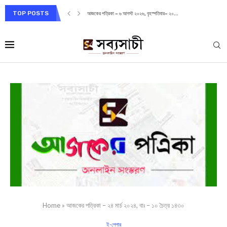
TOP POSTS
আজকের পত্রিকা – ৬ আগস্ট ২০২৬, বৃহস্পতিবার– ২০...
Home
»
আজকের পত্রিকা – ২৪ মার্চ ২০২৪, বাঃ – ১০ চৈত্র ১৪৩০
ই-পেপার