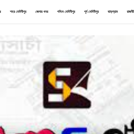
র
শহর মেদিনীপুর
জেলার খবর
পশ্চিম মেদিনীপুর
পূর্ব মেদিনীপুর
ঝাড়গ্রাম
রাজনী