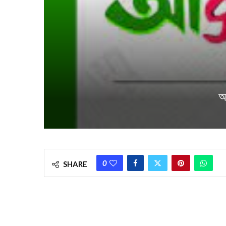
আ
0
SHARE