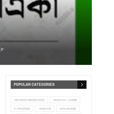
২৮
POPULAR CATEGORIES
UNCATEGORIZED
(107)
আজকের সেরা ১০
(2598)
ই-পেপার
(2106)
খেলাধূলো
(5)
জেলার খবর
(602)