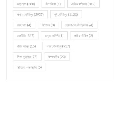
ঝাড়গ্রাম
(388)
দিনপঞ্জিকা
(1)
দৈনিক রাশিফল
(819)
পশ্চিম মেদিনীপুর
(2937)
পূর্ব মেদিনীপুর
(1120)
বন্যপ্রাণ
(4)
বিনোদন
(3)
ভ্রমণ এবং তীর্থকেন্দ্র
(24)
রাজনীতি
(347)
রান্না-রেসিপী
(1)
লাইফ স্টাইল
(2)
শরীর স্বাস্থ্য
(15)
শহর মেদিনীপুর
(917)
শিক্ষা ব্যবস্থা
(75)
সম্পাদকীয়
(20)
সাহিত্য ও সংস্কৃতি
(5)