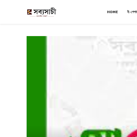
HOME
ই-পেপা