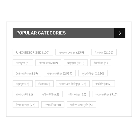
POPULAR CATEGORIES
UNCATEGORIZED
(107)
আজকের সেরা ১০
(2598)
ই-পেপার
(2106)
খেলাধূলো
(5)
জেলার খবর
(602)
ঝাড়গ্রাম
(388)
দিনপঞ্জিকা
(1)
দৈনিক রাশিফল
(819)
পশ্চিম মেদিনীপুর
(2937)
পূর্ব মেদিনীপুর
(1120)
বন্যপ্রাণ
(4)
বিনোদন
(3)
ভ্রমণ এবং তীর্থকেন্দ্র
(24)
রাজনীতি
(347)
রান্না-রেসিপী
(1)
লাইফ স্টাইল
(2)
শরীর স্বাস্থ্য
(15)
শহর মেদিনীপুর
(917)
শিক্ষা ব্যবস্থা
(75)
সম্পাদকীয়
(20)
সাহিত্য ও সংস্কৃতি
(5)