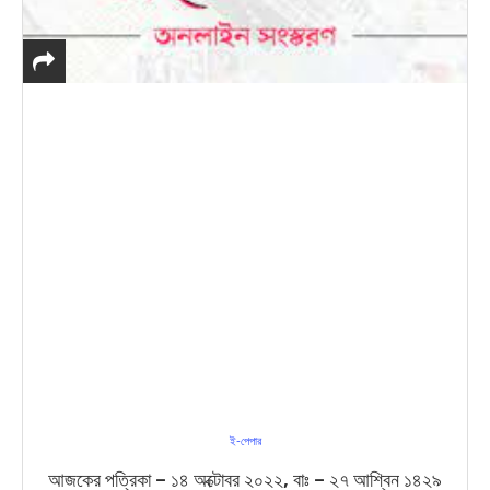
ই-পেপার
আজকের পত্রিকা – ১৪ অক্টোবর ২০২২, বাঃ – ২৭ আশ্বিন ১৪২৯