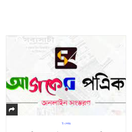
ই-পেপার