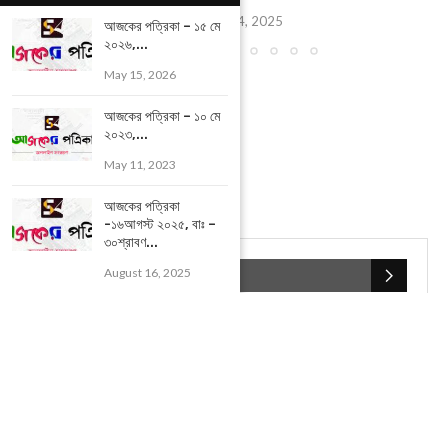
December 24, 2025
আজকের পত্রিকা – ১৫ মে
২০২৬,...
May 15, 2026
আজকের পত্রিকা – ১০ মে
২০২৩,...
May 11, 2023
আজকের পত্রিকা
-১৬আগস্ট ২০২৫, বাঃ –
৩০শ্রাবণ...
August 16, 2025
POPULAR CATEGORIES
UNCATEGORIZED
(107)
আজকের সেরা ১০
(2598)
ই-পেপার
(2106)
খেলাধূলো
(5)
জেলার খবর
(602)
ঝাড়গ্রাম
(388)
দিনপঞ্জিকা
(1)
দৈনিক রাশিফল
(819)
পশ্চিম মেদিনীপুর
(2937)
পূর্ব মেদিনীপুর
(1120)
বন্যপ্রাণ
(4)
বিনোদন
(3)
ভ্রমণ এবং তীর্থকেন্দ্র
(24)
রাজনীতি
(347)