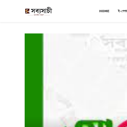
HOME
ই-পেপা