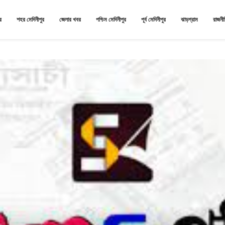
র
শহর মেদিনীপুর
জেলার খবর
পশ্চিম মেদিনীপুর
পূর্ব মেদিনীপুর
ঝাড়গ্রাম
রাজনী