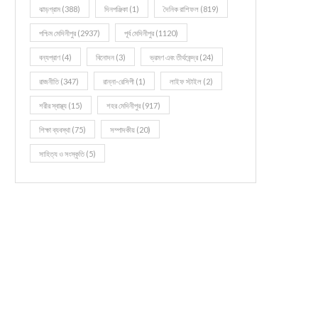
ঝাড়গ্রাম
(388)
দিনপঞ্জিকা
(1)
দৈনিক রাশিফল
(819)
পশ্চিম মেদিনীপুর
(2937)
পূর্ব মেদিনীপুর
(1120)
বন্যপ্রাণ
(4)
বিনোদন
(3)
ভ্রমণ এবং তীর্থকেন্দ্র
(24)
রাজনীতি
(347)
রান্না-রেসিপী
(1)
লাইফ স্টাইল
(2)
শরীর স্বাস্থ্য
(15)
শহর মেদিনীপুর
(917)
শিক্ষা ব্যবস্থা
(75)
সম্পাদকীয়
(20)
সাহিত্য ও সংস্কৃতি
(5)