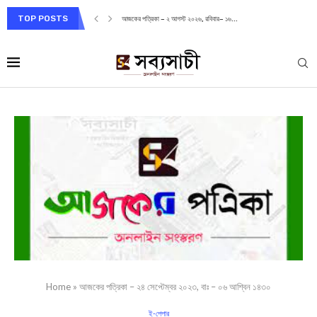
TOP POSTS
আজকের পত্রিকা – ২ আগস্ট ২০২৬, রবিবার– ১৬...
Home
»
আজকের পত্রিকা – ২৪ সেপ্টেম্বর ২০২৩, বাঃ – ০৬ আশ্বিন ১৪৩০
ই-পেপার