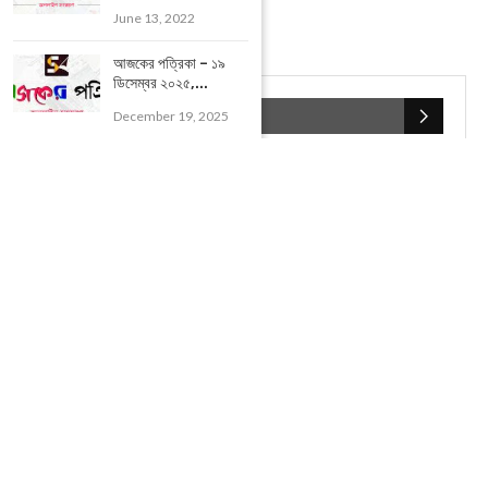
June 13, 2022
আজকের পত্রিকা – ১৯
ডিসেম্বর ২০২৫,...
POPULAR CATEGORIES
December 19, 2025
UNCATEGORIZED
(107)
আজকের সেরা ১০
(2598)
ই-পেপার
(2100)
খেলাধূলো
(5)
জেলার খবর
(602)
ঝাড়গ্রাম
(388)
দিনপঞ্জিকা
(1)
দৈনিক রাশিফল
(819)
পশ্চিম মেদিনীপুর
(2937)
পূর্ব মেদিনীপুর
(1120)
বন্যপ্রাণ
(4)
বিনোদন
(3)
ভ্রমণ এবং তীর্থকেন্দ্র
(24)
রাজনীতি
(347)
রান্না-রেসিপী
(1)
লাইফ স্টাইল
(2)
শরীর স্বাস্থ্য
(15)
শহর মেদিনীপুর
(917)
শিক্ষা ব্যবস্থা
(75)
সম্পাদকীয়
(20)
সাহিত্য ও সংস্কৃতি
(5)