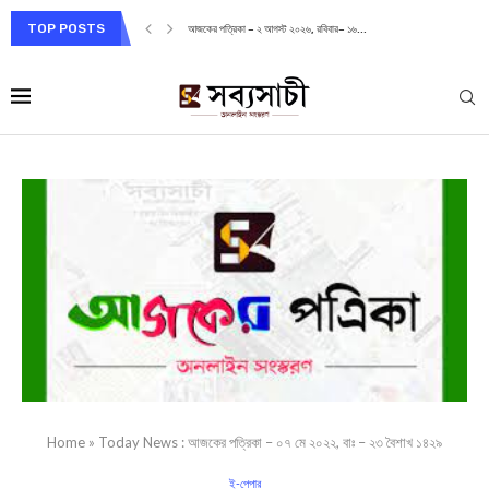
TOP POSTS
আজকের পত্রিকা – ২ আগস্ট ২০২৬, রবিবার– ১৬...
Home
»
Today News : আজকের পত্রিকা – ০৭ মে ২০২২, বাঃ – ২৩ বৈশাখ ১৪২৯
ই-পেপার