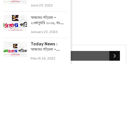
June 29, 2022
আজকের পত্রিকা –
২৩জানুযারি ২০২৬, বাঃ...
January 23, 2026
Today News :
আজকের পত্রিকা –...
POPULAR CATEGORIES
March 26, 2022
UNCATEGORIZED
(107)
আজকের সেরা ১০
(2598)
ই-পেপার
(2100)
খেলাধূলো
(5)
জেলার খবর
(602)
ঝাড়গ্রাম
(388)
দিনপঞ্জিকা
(1)
দৈনিক রাশিফল
(819)
পশ্চিম মেদিনীপুর
(2937)
পূর্ব মেদিনীপুর
(1120)
বন্যপ্রাণ
(4)
বিনোদন
(3)
ভ্রমণ এবং তীর্থকেন্দ্র
(24)
রাজনীতি
(347)
রান্না-রেসিপী
(1)
লাইফ স্টাইল
(2)
শরীর স্বাস্থ্য
(15)
শহর মেদিনীপুর
(917)
শিক্ষা ব্যবস্থা
(75)
সম্পাদকীয়
(20)
সাহিত্য ও সংস্কৃতি
(5)