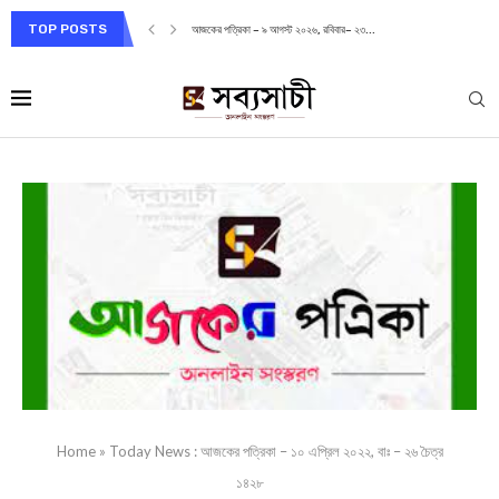
TOP POSTS
আজকের পত্রিকা – ৯ আগস্ট ২০২৬, রবিবার– ২৩...
Home
»
Today News : আজকের পত্রিকা – ১০ এপ্রিল ২০২২, বাঃ – ২৬ চৈত্র
১৪২৮