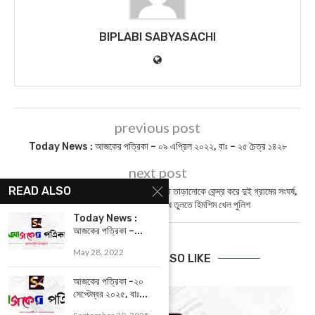
BIPLABI SABYASACHI
previous post
Today News : আজকের পত্রিকা – ০৯ এপ্রিল ২০২২, বাঃ – ২৫ চৈত্র ১৪২৮
next post
READ ALSO
West Midnapore : পশ্চিম মেদিনীপুরে হাতি তাড়ানোকে কেন্দ্র করে দুই গ্রামের সংঘর্ষ,
জখম একাধিক, রাতভর পথ অবরোধ তুলতে হিমশিম খেল পুলিশ
Today News :
আজকের পত্রিকা –...
May 28, 2022
YOU MAY ALSO LIKE
আজকের পত্রিকা -২০
সেপ্টেম্বর ২০২৫, বাঃ...