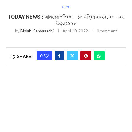
ই-পেপার
TODAY NEWS : আজকের পত্রিকা – ১০ এপ্রিল ২০২২, বাঃ – ২৬
চৈত্র ১৪২৮
by
Biplabi Sabyasachi
April 10, 2022
0 comment
0
SHARE